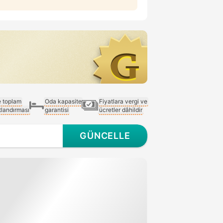
e toplam
Oda kapasite
Fiyatlara vergi ve
atlandırması
garantisi
ücretler dâhildir
GÜNCELLE