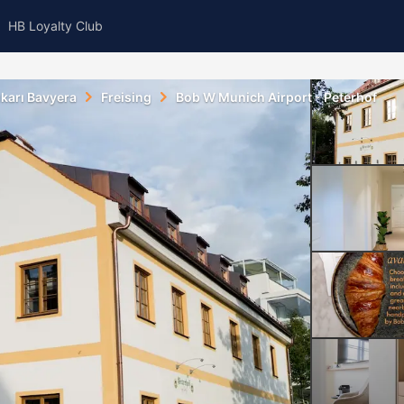
HB Loyalty Club
karı Bavyera
Freising
Bob W Munich Airport - Peterhof