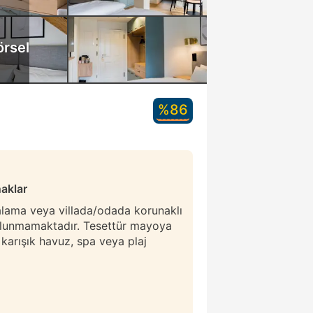
örsel
%86
naklar
ralama veya villada/odada korunaklı
ulunmamaktadır. Tesettür mayoya
r karışık havuz, spa veya plaj