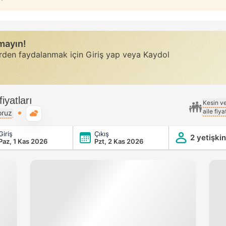
rmayın!
erden faydalanmak için Giriş yap veya Kaydol
iyatları
Kesin v
aile fiy
Genel hava durumu
oruz
Giriş
Çıkış
2 yetişkin
Paz, 1 Kas 2026
Pzt, 2 Kas 2026