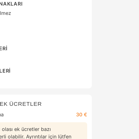
ANAKLARI
ilmez
ERİ
LERİ
 EK ÜCRETLER
na
30 €
 olası ek ücretler bazı
i olabilir. Ayrıntılar için lütfen