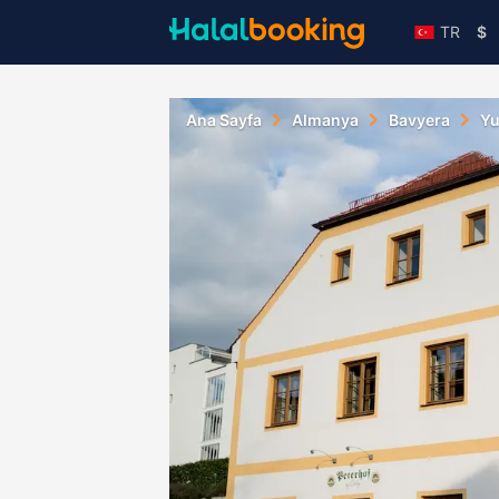
TR
$
Ana Sayfa
Almanya
Bavyera
Yu