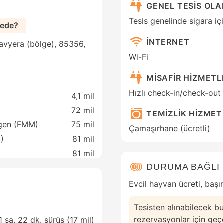
GENEL TESİS OL
Tesis genelinde sigara iç
rede?
İNTERNET
Bavyera (bölge), 85356,
Wi-Fi
MİSAFİR HİZMETL
Hızlı check-in/check-out
4,1 mil
72 mil
TEMİZLİK HİZMET
gen (FMM)
75 mil
Çamaşırhane (ücretli)
)
81 mil
81 mil
DURUMA BAĞLI
Evcil hayvan ücreti, başı
Tesisten alınabilecek bu
rezervasyonlar için geçerl
1 sa. 22 dk. sürüş (17 mil)