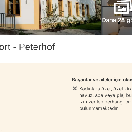
Daha 28 g
rt - Peterhof
Bayanlar ve aileler için ola
Kadınlara özel, özel ki
havuz, spa veya plaj b
izin verilen herhangi bi
bulunmamaktadır
or