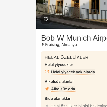
Bob W Munich Airpo
Freising, Almanya
HELAL ÖZELLİKLER
Helal yiyecekler
Helal yiyecek yakınlarda
Alkolsüz alanlar
Alkolsüz oda
Bide olanakları
Helal özellikler bilgisi bekleniy