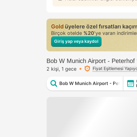
Gold
üyelere özel fırsatları kaçı
Birçok otelde
%20
'ye varan indiriml
Giriş yap veya kaydol
Bob W Munich Airport - Peterhof f
2 kişi
1 gece
Fiyat Eşitlemesi Yapıy
Bob W Munich Airport - Peterhof