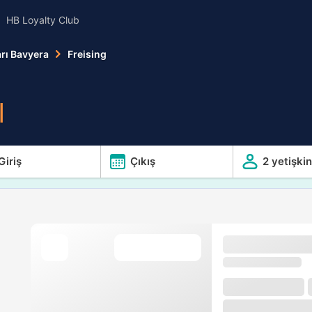
HB Loyalty Club
rı Bavyera
Freising
l
Giriş
Çıkış
2 yetişkin