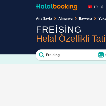
TR
$
Ana Sayfa
Almanya
Bavyera
Yuka
FREİSİNG
Helal Özellikli Tati
Freising