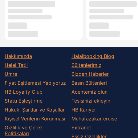
Hakkımızda
Halalbooking Blog
Helal Tatil
Bültenlerimiz
Umre
Bizden Haberler
Fiyat Eşitlemesi Yapıyoruz
Basın Bültenleri
HB Loyalty Club
Acentemiz olun
Statü Eşleştirme
Tesisinizi ekleyin
Hukuki Şartlar ve Koşullar
HB Kariyer
Kişisel Verilerin Korunması
Muhafazakar сruise
Gizlilik ve Çerez
Extranet
Politikaları
Eşsiz Özellikler