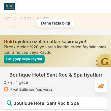
%90
HELAL ÖZELLİKLER
Daha fazla bilgi
Bağımsız Bide
• Bazı odalarda
Gold
üyelere özel fırsatları kaçırmayın!
Birçok otelde
%20
'ye varan indirimlerden faydalanmak
için Giriş yap veya Kaydol
Giriş yap veya kaydol
Boutique Hotel Sant Roc & Spa fiyatları
2 kişi
1 gece
G
Fiyat Eşitlemesi Yapıyoruz
Boutique Hotel Sant Roc & Spa