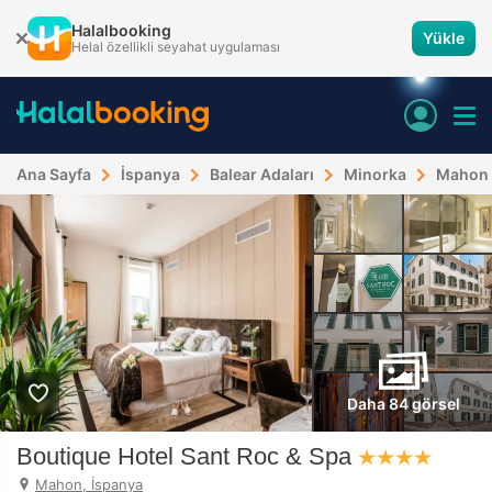
Halalbooking
Yükle
Helal özellikli seyahat uygulaması
Ana Sayfa
İspanya
Balear Adaları
Minorka
Mahon
Daha 84 görsel
Boutique Hotel Sant Roc & Spa
Mahon, İspanya