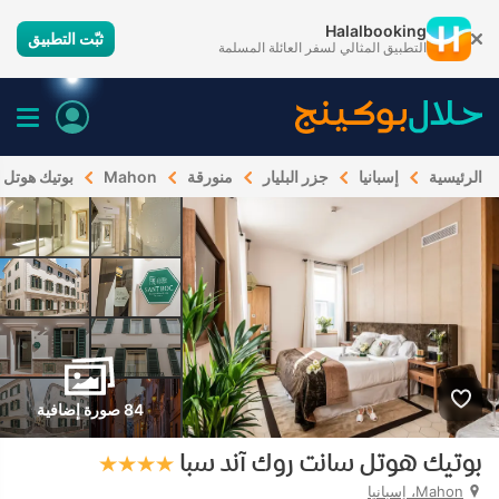
Halalbooking
ثبّت التطبيق
التطبيق المثالي لسفر العائلة المسلمة
الرئيسية
إسبانيا
جزر البليار
منورقة
Mahon
بوتيك هوتل 
84 صورة إضافية
بوتيك هوتل سانت روك آند سبا
Mahon، إسبانيا