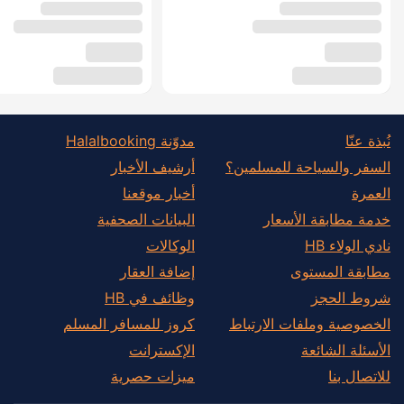
نُبذة عنّا
مدوّنة Halalbooking
السفر والسياحة للمسلمين؟
أرشيف الأخبار
العمرة
أخبار موقعنا
خدمة مطابقة الأسعار
البيانات الصحفية
نادي الولاء HB
الوكالات
مطابقة المستوى
إضافة العقار
شروط الحجز
وظائف في HB
الخصوصية وملفات الارتباط
كروز للمسافر المسلم
الأسئلة الشائعة
الإكسترانت
للاتصال بنا
ميزات حصرية