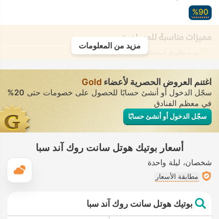
90‏%
مميزات مناسبة للمسلمين
مزيد من المعلومات
بيديه تقليدي (مستقل)
• في بعض الغرف
اغتنم العروض الحصرية لأعضاء
Gold
سجّل الدخول أو أنشئ حسابًا للحصول على خصومات حتى
20%
في معظم الفنادق
سجّل الدخول أو أنشئ حسابًا
أسعار بوتيك هوتل سانت روك آند سبا
شخصان
ليلة واحدة
ال
مطابقة الأسعار
بوتيك هوتل سانت روك آند سبا