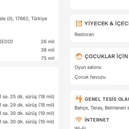
e (il), 17862, Türkiye
YİYECEK & İÇE
Restoran
 (EDO)
26 mil
38 mil
ÇOCUKLAR İÇİN
75 mil
Oyun salonu
Çocuk havuzu
1 sa. 25 dk. sürüş (18 mil)
GENEL TESİS OL
1 sa. 29 dk. sürüş (18 mil)
Bahçe, Teras, Belirlenen 
1 sa. 30 dk. sürüş (19 mil)
İNTERNET
1 sa. 30 dk. sürüş (19 mil)
Wi-Fi