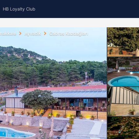
HB Loyalty Club
nakkale
Ayvacik
Cabras Kazdağları