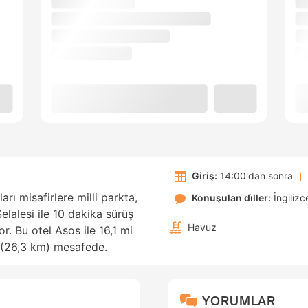
Giriş:
14:00'dan sonra
ı misafirlere milli parkta,
Konuşulan di̇ller:
İngilizc
lalesi ile 10 dakika sürüş
Havuz
. Bu otel Asos ile 16,1 mi
i (26,3 km) mesafede.
YORUMLAR