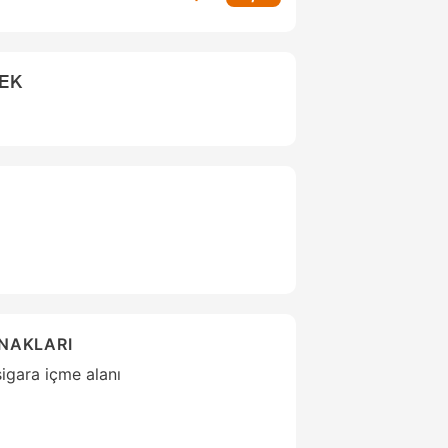
CEK
ANAKLARI
sigara içme alanı