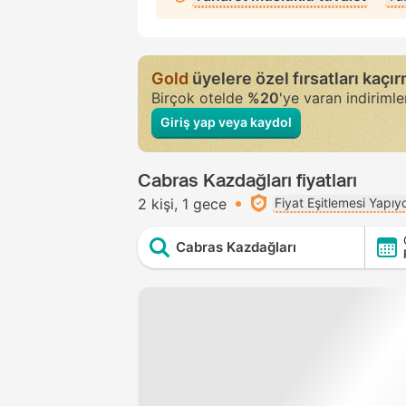
Gold
üyelere özel fırsatları kaçı
Birçok otelde
%20
'ye varan indiriml
Giriş yap veya kaydol
Cabras Kazdağları fiyatları
2 kişi
1 gece
Fiyat Eşitlemesi Yapıy
Cabras Kazdağları