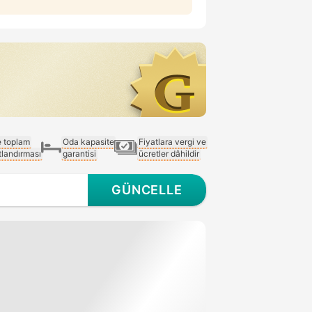
e toplam
Oda kapasite
Fiyatlara vergi ve
atlandırması
garantisi
ücretler dâhildir
GÜNCELLE