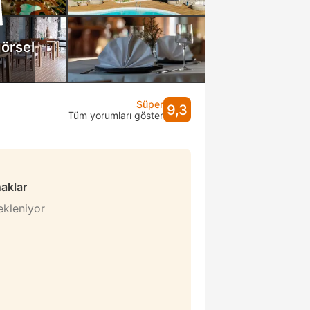
örsel
Süper
9,3
Tüm yorumları göster
naklar
bekleniyor