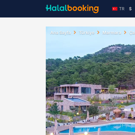
TR
$
Ana Sayfa
Türkiye
Marmara
Ça