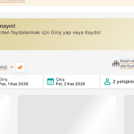
rmayın!
erden faydalanmak için Giriş yap veya Kaydol
Kesin v
aile fiy
Genel hava durumu
oruz
Giriş
Çıkış
2 yetişkin
Paz, 1 Kas 2026
Pzt, 2 Kas 2026