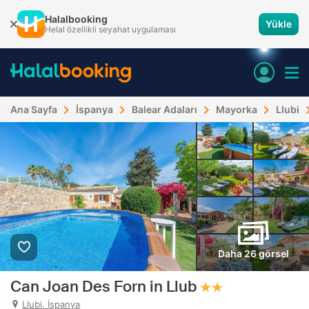
Halalbooking
Yükle
Helal özellikli seyahat uygulaması
Ana Sayfa
İspanya
Balear Adaları
Mayorka
Llubi
Daha 26 görsel
Can Joan Des Forn in Llub
Llubi, İspanya