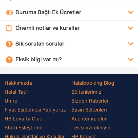
Duruma Bağlı Ek Ücretler
Önemli notlar ve kurallar
Sık sorulan sorular
Eksik bilgi var mı?
Hakkımızda
Halalbooking Blog
Helal Tatil
Bültenlerimiz
Umre
Bizden Haberler
Fiyat Eşitlemesi Yapıyoruz
Basın Bültenleri
HB Loyalty Club
Acentemiz olun
Statü Eşleştirme
Tesisinizi ekleyin
Hukuki Şartlar ve Koşullar
HB Kariyer