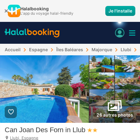
Halalbooking
Je l'installe
L'app du voyage halal-friendly
Accueil
Espagne
Îles Baléares
Majorque
Llubi
26 autres photos
Can Joan Des Forn in Llub
Llubi, Espagne