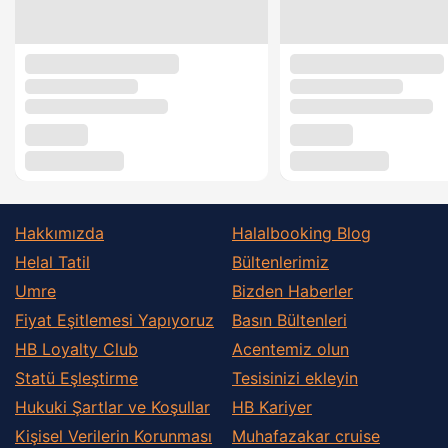
Hakkımızda
Halalbooking Blog
Helal Tatil
Bültenlerimiz
Umre
Bizden Haberler
Fiyat Eşitlemesi Yapıyoruz
Basın Bültenleri
HB Loyalty Club
Acentemiz olun
Statü Eşleştirme
Tesisinizi ekleyin
Hukuki Şartlar ve Koşullar
HB Kariyer
Kişisel Verilerin Korunması
Muhafazakar сruise