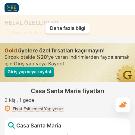
%86
HELAL ÖZELLİKLER
Daha fazla bilgi
Bağımsız Bide
• Tüm odalarda
Gold
üyelere özel fırsatları kaçırmayın!
Birçok otelde
%20
'ye varan indirimlerden faydalanmak
için Giriş yap veya Kaydol
Giriş yap veya kaydol
Casa Santa Maria fiyatları
2 kişi
1 gece
G
Fiyat Eşitlemesi Yapıyoruz
Casa Santa Maria