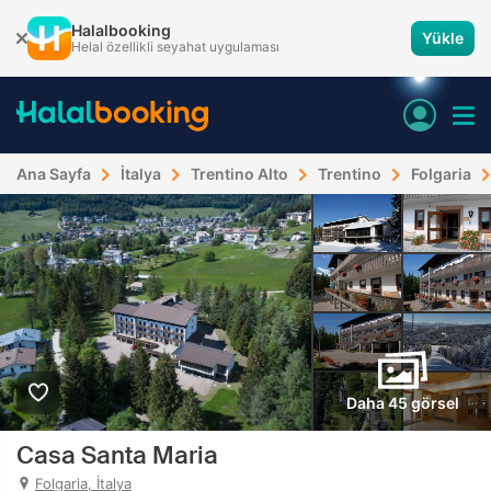
Halalbooking
Yükle
Helal özellikli seyahat uygulaması
Ana Sayfa
İtalya
Trentino Alto
Trentino
Folgaria
Daha 45 görsel
Casa Santa Maria
Folgaria, İtalya