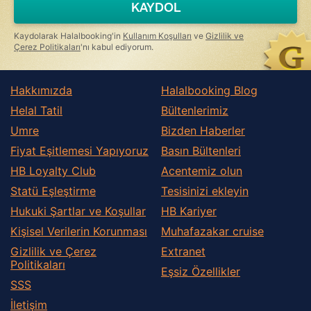
KAYDOL
human,
ignore
this
Kaydolarak Halalbooking'in
Kullanım Koşulları
ve
Gizlilik ve
field
Çerez Politikaları
'nı kabul ediyorum.
Hakkımızda
Halalbooking Blog
Helal Tatil
Bültenlerimiz
Umre
Bizden Haberler
Fiyat Eşitlemesi Yapıyoruz
Basın Bültenleri
HB Loyalty Club
Acentemiz olun
Statü Eşleştirme
Tesisinizi ekleyin
Hukuki Şartlar ve Koşullar
HB Kariyer
Kişisel Verilerin Korunması
Muhafazakar сruise
Gizlilik ve Çerez
Extranet
Politikaları
Eşsiz Özellikler
SSS
İletişim