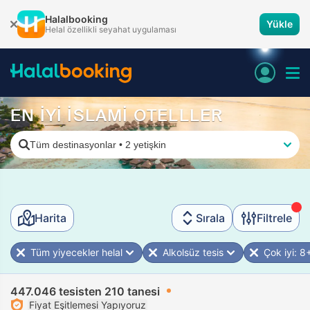
Halalbooking
Yükle
Helal özellikli seyahat uygulaması
EN İYİ İSLAMİ OTELLLER
Tüm destinasyonlar
•
2 yetişkin
Harita
Sırala
Filtrele
Tüm yiyecekler helal
Alkolsüz tesis
Çok iyi: 8
447.046 tesisten 210 tanesi
Fiyat Eşitlemesi Yapıyoruz