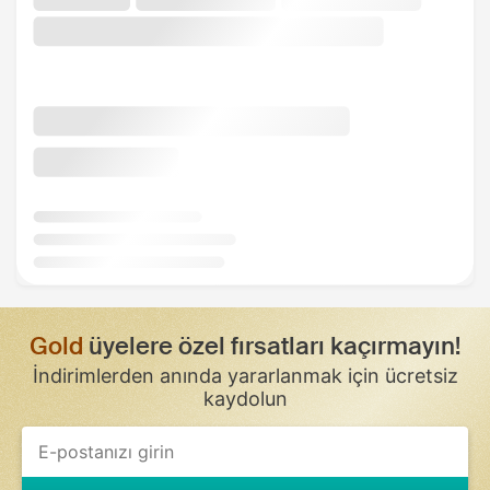
Gold
üyelere özel fırsatları kaçırmayın!
İndirimlerden anında yararlanmak için ücretsiz
kaydolun
If
you
are
a