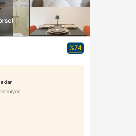
örsel
%74
naklar
bekleniyor