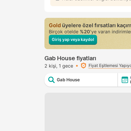
Gold
üyelere özel fırsatları kaçı
Birçok otelde
%20
'ye varan indiriml
Giriş yap veya kaydol
Gab House fiyatları
2 kişi
1 gece
Fiyat Eşitlemesi Yapıy
Gab House