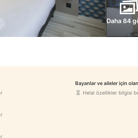
Daha 84 g
Bayanlar ve aileler için ola
or
Helal özellikler bilgisi 
or
or