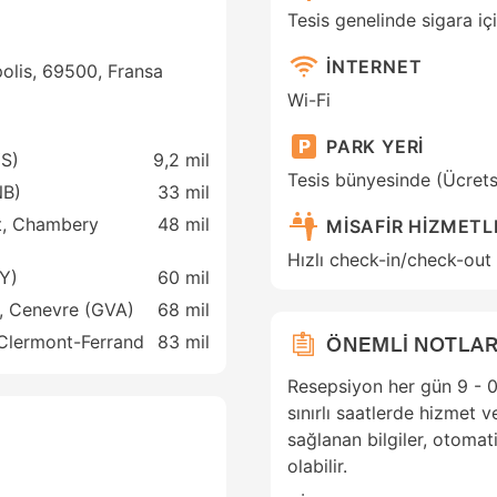
Tesis genelinde sigara iç
İNTERNET
olis, 69500, Fransa
Wi-Fi
PARK YERİ
YS)
9,2 mil
Tesis bünyesinde (Ücrets
NB)
33 mil
t, Chambery
48 mil
MİSAFİR HİZMETL
Hızlı check-in/check-out
Y)
60 mil
t, Cenevre (GVA)
68 mil
 Clermont-Ferrand
83 mil
ÖNEMLİ NOTLAR
Resepsiyon her gün 9 - 0
sınırlı saatlerde hizmet 
sağlanan bilgiler, otomati
olabilir.