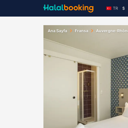
TR
$
Ana Sayfa
Fransa
Auvergne-Rhôn