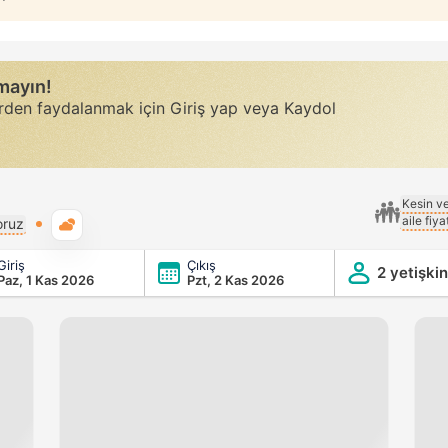
rmayın!
erden faydalanmak için Giriş yap veya Kaydol
Kesin v
aile fiy
Genel hava durumu
oruz
Giriş
Çıkış
2 yetişkin
Paz, 1 Kas 2026
Pzt, 2 Kas 2026