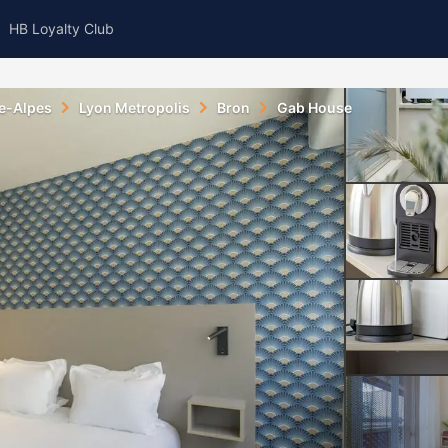
HB Loyalty Club
e-Alpes
Lyon Metropolis
Bron
Gab House