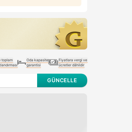
e toplam
Oda kapasite
Fiyatlara vergi ve
atlandırması
garantisi
ücretler dâhildir
GÜNCELLE