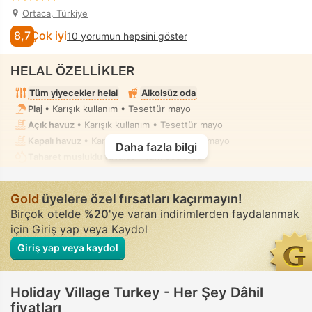
Ortaca, Türkiye
8,7
Çok iyi
10 yorumun hepsini göster
HELAL ÖZELLİKLER
Tüm yiyecekler helal
Alkolsüz oda
Plaj
• Karışık kullanım • Tesettür mayo
Açık havuz
• Karışık kullanım • Tesettür mayo
Kapalı havuz
• Karışık kullanım • Tesettür mayo
Daha fazla bilgi
Taharet musluklu tuvalet
• Tüm odalarda
Gold
üyelere özel fırsatları kaçırmayın!
Birçok otelde
%20
'ye varan indirimlerden faydalanmak
için Giriş yap veya Kaydol
Giriş yap veya kaydol
Holiday Village Turkey - Her Şey Dâhil
fiyatları