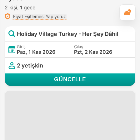
2 kişi
1 gece
G
Fiyat Eşitlemesi Yapıyoruz
Holiday Village Turkey - Her Şey Dâhil
Giriş
Çıkış
Paz, 1 Kas 2026
Pzt, 2 Kas 2026
2 yetişkin
GÜNCELLE