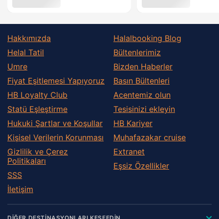
Hakkımızda
Halalbooking Blog
Helal Tatil
Bültenlerimiz
Umre
Bizden Haberler
Fiyat Eşitlemesi Yapıyoruz
Basın Bültenleri
HB Loyalty Club
Acentemiz olun
Statü Eşleştirme
Tesisinizi ekleyin
Hukuki Şartlar ve Koşullar
HB Kariyer
Kişisel Verilerin Korunması
Muhafazakar сruise
Gizlilik ve Çerez
Extranet
Politikaları
Eşsiz Özellikler
SSS
İletişim
DİĞER DESTİNASYONLARI KEŞFEDİN