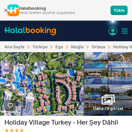
Halalbooking
Yükle
Helal özellikli seyahat uygulaması
Ana Sayfa
Türkiye
Ege
Muğla
Ortaca
Holiday V
Daha 79 görsel
Holiday Village Turkey - Her Şey Dâhil