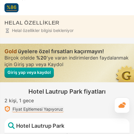
%86
HELAL ÖZELLİKLER
Helal özellikler bilgisi bekleniyor
Gold
üyelere özel fırsatları kaçırmayın!
Birçok otelde
%20
'ye varan indirimlerden faydalanmak
için Giriş yap veya Kaydol
Giriş yap veya kaydol
Hotel Lautrup Park fiyatları
2 kişi
1 gece
G
Fiyat Eşitlemesi Yapıyoruz
Hotel Lautrup Park