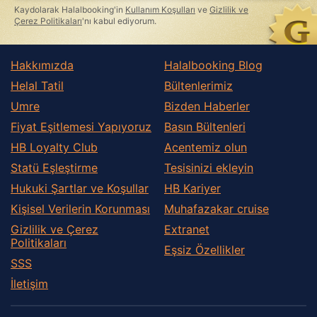
Kaydolarak Halalbooking'in
Kullanım Koşulları
ve
Gizlilik ve
Çerez Politikaları
'nı kabul ediyorum.
Hakkımızda
Halalbooking Blog
Helal Tatil
Bültenlerimiz
Umre
Bizden Haberler
Fiyat Eşitlemesi Yapıyoruz
Basın Bültenleri
HB Loyalty Club
Acentemiz olun
Statü Eşleştirme
Tesisinizi ekleyin
Hukuki Şartlar ve Koşullar
HB Kariyer
Kişisel Verilerin Korunması
Muhafazakar сruise
Gizlilik ve Çerez
Extranet
Politikaları
Eşsiz Özellikler
SSS
İletişim