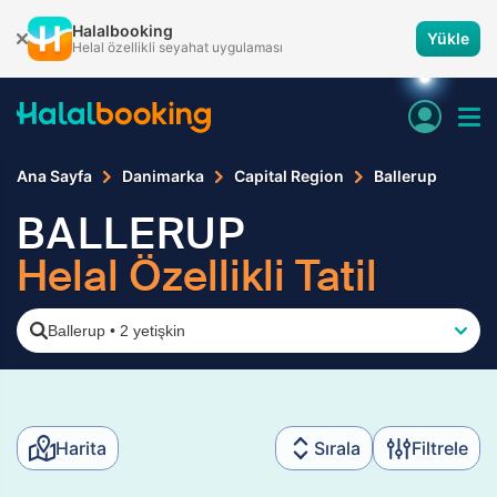
Halalbooking
Yükle
Helal özellikli seyahat uygulaması
Ana Sayfa
Danimarka
Capital Region
Ballerup
BALLERUP
Helal Özellikli Tatil
Ballerup
•
2 yetişkin
Harita
Sırala
Filtrele