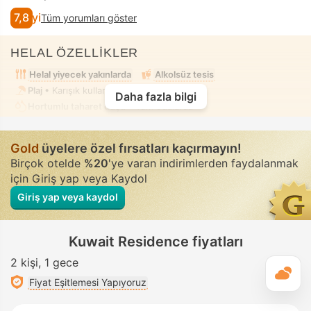
7,8
İyi
Tüm yorumları göster
HELAL ÖZELLİKLER
Helal yiyecek yakınlarda
Alkolsüz tesis
Plaj
• Karışık kullanım • Tesettür mayo
Daha fazla bilgi
Hortumlu taharet duşu
• Tüm odalarda
Gold
üyelere özel fırsatları kaçırmayın!
Birçok otelde
%20
'ye varan indirimlerden faydalanmak
için Giriş yap veya Kaydol
Giriş yap veya kaydol
Kuwait Residence fiyatları
2 kişi
1 gece
G
Fiyat Eşitlemesi Yapıyoruz