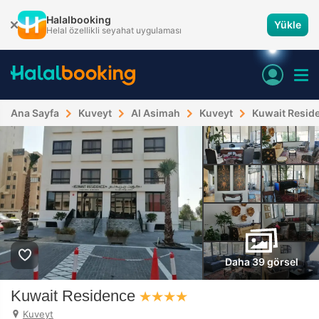
Halalbooking
Yükle
Helal özellikli seyahat uygulaması
Ana Sayfa
Kuveyt
Al Asimah
Kuveyt
Kuwait Resid
Daha 39 görsel
Kuwait Residence
Kuveyt