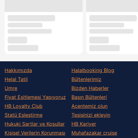
Hakkımızda
Halalbooking Blog
Helal Tatil
Bültenlerimiz
Umre
Bizden Haberler
Fiyat Eşitlemesi Yapıyoruz
Basın Bültenleri
HB Loyalty Club
Acentemiz olun
Statü Eşleştirme
Tesisinizi ekleyin
Hukuki Şartlar ve Koşullar
HB Kariyer
Kişisel Verilerin Korunması
Muhafazakar сruise