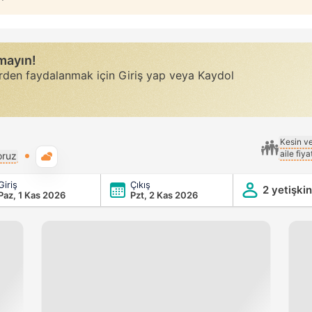
rmayın!
erden faydalanmak için Giriş yap veya Kaydol
Kesin v
aile fiy
Genel hava durumu
oruz
Giriş
Çıkış
2 yetişkin
Paz, 1 Kas 2026
Pzt, 2 Kas 2026