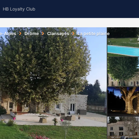
HB Loyalty Club
e-Alpes
Drôme
Clansayes
La petite plaine