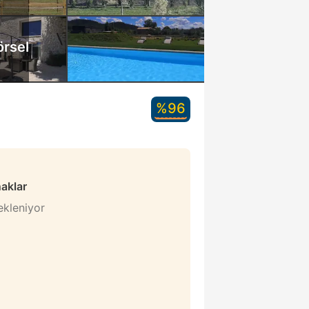
örsel
%96
naklar
bekleniyor