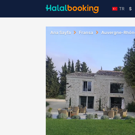
TR
$
Ana Sayfa
Fransa
Auvergne-Rhôn