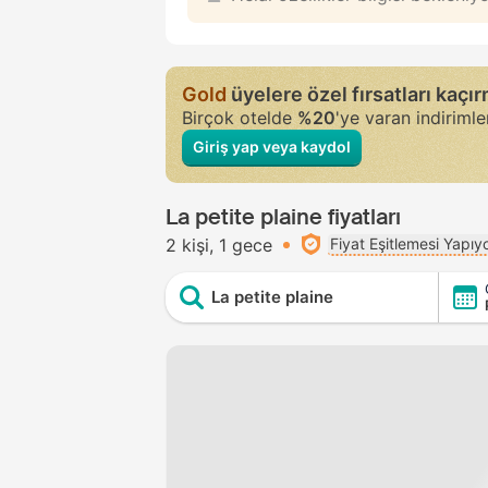
Gold
üyelere özel fırsatları kaçı
Birçok otelde
%20
'ye varan indiriml
Giriş yap veya kaydol
La petite plaine fiyatları
2 kişi
1 gece
Fiyat Eşitlemesi Yapıy
La petite plaine