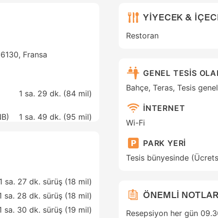
YİYECEK & İÇE
Restoran
26130, Fransa
GENEL TESİS OL
Bahçe, Teras, Tesis genel
1 sa. 29 dk. (
84 mil
)
İNTERNET
NB)
1 sa. 49 dk. (
95 mil
)
Wi-Fi
PARK YERİ
Tesis bünyesinde (Ücrets
1 sa. 27 dk. sürüş (18 mil)
ÖNEMLİ NOTLAR
1 sa. 28 dk. sürüş (18 mil)
1 sa. 30 dk. sürüş (19 mil)
Resepsiyon her gün 09.30