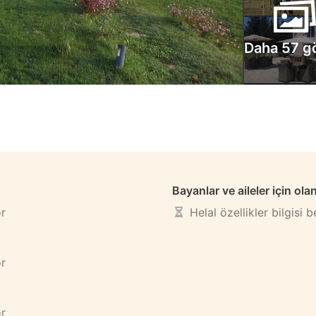
Daha 57 g
Bayanlar ve aileler için ola
or
Helal özellikler bilgisi 
or
or