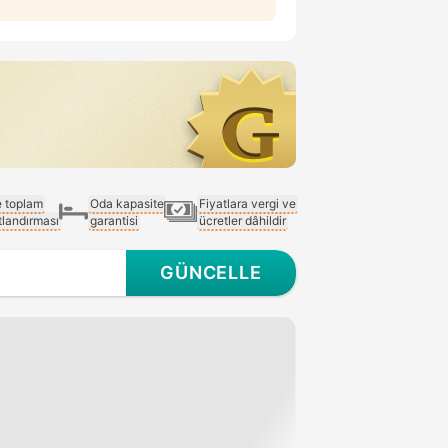
e toplam
Oda kapasite
Fiyatlara vergi ve
atlandırması
garantisi
ücretler dâhildir
GÜNCELLE