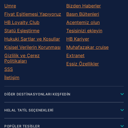
Umre
Bizden Haberler
Fiyat Eşitlemesi Yapıyoruz
Basın Bültenleri
HB Loyalty Club
Acentemiz olun
Statü Eşleştirme
Tesisinizi ekleyin
Hukuki Şartlar ve Koşullar
HB Kariyer
Kişisel Verilerin Korunması
Muhafazakar сruise
Gizlilik ve Çerez
Extranet
Politikaları
Eşsiz Özellikler
SSS
İletişim
DİĞER DESTİNASYONLARI KEŞFEDİN
HELAL TATİL SEÇENEKLERİ
POPÜLER TESİSLER