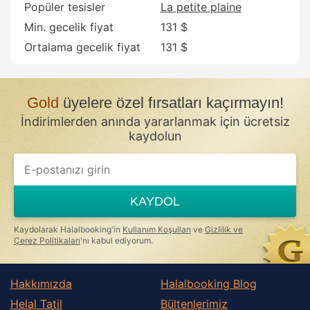
Popüler tesisler
La petite plaine
Min. gecelik fiyat
131 $
Ortalama gecelik fiyat
131 $
Gold
üyelere özel fırsatları kaçırmayın!
İndirimlerden anında yararlanmak için ücretsiz
kaydolun
If
you
are
a
KAYDOL
human,
ignore
this
Kaydolarak Halalbooking'in
Kullanım Koşulları
ve
Gizlilik ve
field
Çerez Politikaları
'nı kabul ediyorum.
Hakkımızda
Halalbooking Blog
Helal Tatil
Bültenlerimiz