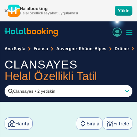
Halalbooking
Yükle
Helal özellikli seyahat uygulaması
Ana Sayfa
Fransa
Auvergne-Rhône-Alpes
Drôme
CLANSAYES
Helal Özellikli Tatil
Clansayes
•
2 yetişkin
Harita
Sırala
Filtrele