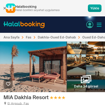
Halalbooking
Yükle
Helal özellikli seyahat uygulaması
Ana Sayfa
Fas
Dakhla-Oued Ed-Dahab
Oued Ed-Dah
Daha 34 görsel
MIA Dakhla Resort
El Argoub, Fas