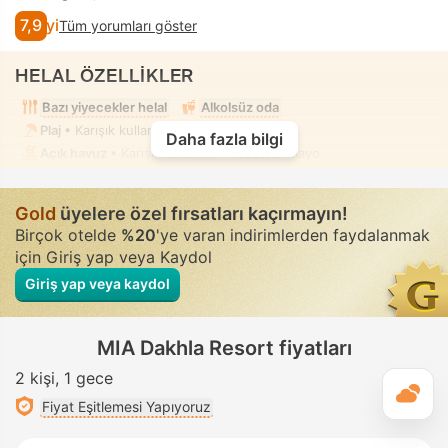
7,9
İyi
Tüm yorumları göster
HELAL ÖZELLİKLER
Bazı yiyecekler helal
Alkolsüz oda
Plaj
• Karışık kullanım • Tesettür mayo
Daha fazla bilgi
Açık havuz
• Karışık kullanım • Tesettür mayo
Gold
üyelere özel fırsatları kaçırmayın!
Birçok otelde
%20
'ye varan indirimlerden faydalanmak
için Giriş yap veya Kaydol
Giriş yap veya kaydol
MIA Dakhla Resort fiyatları
2 kişi
1 gece
G
Fiyat Eşitlemesi Yapıyoruz