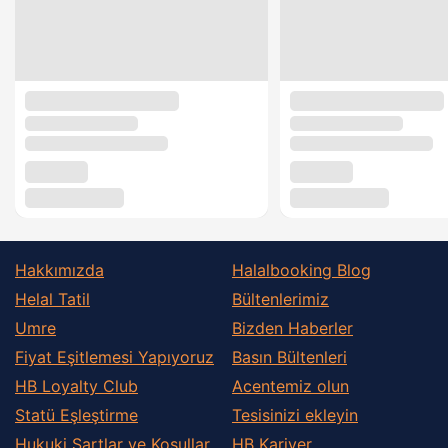
Hakkımızda
Halalbooking Blog
Helal Tatil
Bültenlerimiz
Umre
Bizden Haberler
Fiyat Eşitlemesi Yapıyoruz
Basın Bültenleri
HB Loyalty Club
Acentemiz olun
Statü Eşleştirme
Tesisinizi ekleyin
Hukuki Şartlar ve Koşullar
HB Kariyer