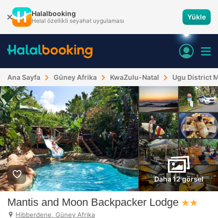
Halalbooking
Yükle
Helal özellikli seyahat uygulaması
Ana Sayfa
Güney Afrika
KwaZulu-Natal
Ugu District 
Daha 12 görsel
Mantis and Moon Backpacker Lodge
Hibberdene, Güney Afrika