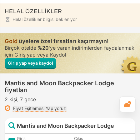
HELAL ÖZELLİKLER
Helal özellikler bilgisi bekleniyor
Gold
üyelere özel fırsatları kaçırmayın!
Birçok otelde
%20
'ye varan indirimlerden faydalanmak
için Giriş yap veya Kaydol
Giriş yap veya kaydol
Mantis and Moon Backpacker Lodge
fiyatları
2 kişi
7 gece
G
Fiyat Eşitlemesi Yapıyoruz
Mantis and Moon Backpacker Lodge
Giriş
Çıkış