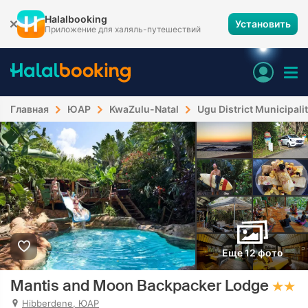
Halalbooking
Установить
Приложение для халяль-путешествий
Главная
ЮАР
KwaZulu-Natal
Ugu District Municipali
Еще 12 фото
Mantis and Moon Backpacker Lodge
Hibberdene, ЮАР