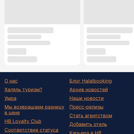
О нас
Блог Halalbooking
Халяль туризм?
Архив новостей
Умра
Наши новости
Мы возвращаем разницу
Пресс-релизы
в цене
Стать агентством
HB Loyalty Club
Добавить отель
Соответствие статуса
Карьера в HB