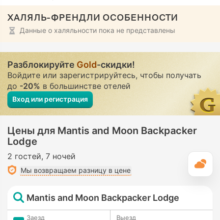
ХАЛЯЛЬ-ФРЕНДЛИ ОСОБЕННОСТИ
Данные о халяльности пока не представлены
Разблокируйте
Gold
-скидки!
Войдите или зарегистрируйтесь, чтобы получать
до
-20%
в большинстве отелей
Вход или регистрация
Цены для Mantis and Moon Backpacker
Lodge
2 гостей
7 ночей
П
Мы возвращаем разницу в цене
Mantis and Moon Backpacker Lodge
Заезд
Выезд