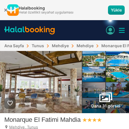
Halalbooking
Yükle
Helal özellikli seyahat uygulaması
Ana Sayfa
Tunus
Mehdiye
Mehdiye
Monarque El 
Daha 31 görsel
Monarque El Fatimi Mahdia
Mehdiye, Tunus