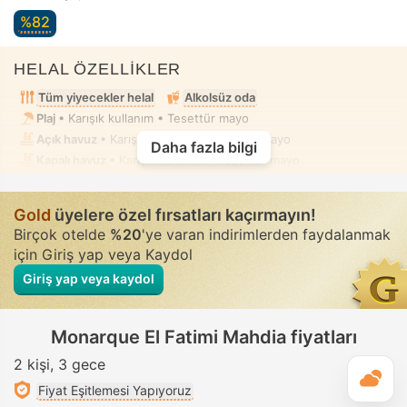
%82
HELAL ÖZELLİKLER
Tüm yiyecekler helal
Alkolsüz oda
Plaj
• Karışık kullanım • Tesettür mayo
Açık havuz
• Karışık kullanım • Tesettür mayo
Daha fazla bilgi
Kapalı havuz
• Karışık kullanım • Tesettür mayo
Gold
üyelere özel fırsatları kaçırmayın!
Birçok otelde
%20
'ye varan indirimlerden faydalanmak
için Giriş yap veya Kaydol
Giriş yap veya kaydol
Monarque El Fatimi Mahdia fiyatları
2 kişi
3 gece
G
Fiyat Eşitlemesi Yapıyoruz