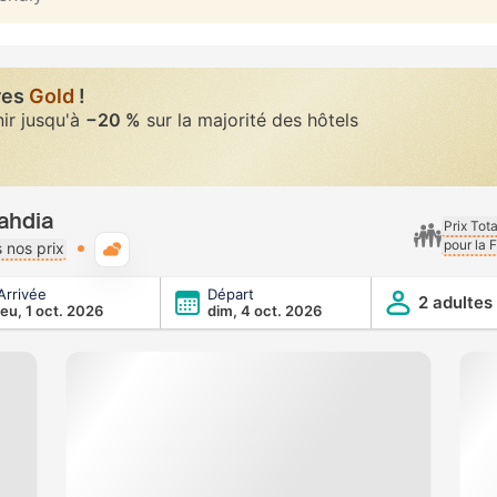
res
Gold
!
nir jusqu'à
−20 %
sur la majorité des hôtels
ahdia
Prix Tot
pour la 
Météo typique
 nos prix
Arrivée
Départ
2 adultes
jeu, 1 oct. 2026
dim, 4 oct. 2026