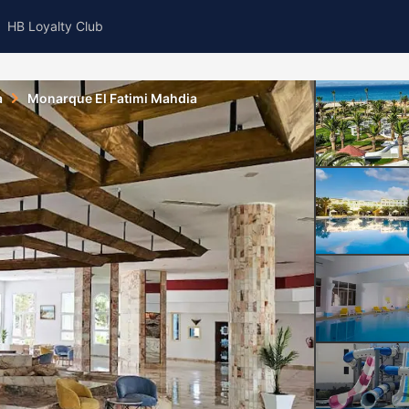
HB Loyalty Club
a
Monarque El Fatimi Mahdia