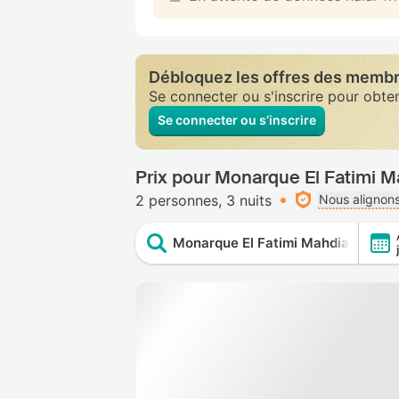
Débloquez les offres des memb
Se connecter ou s'inscrire pour obte
Se connecter ou s’inscrire
Prix pour Monarque El Fatimi M
2 personnes
3 nuits
Nous alignons
Monarque El Fatimi Mahdia