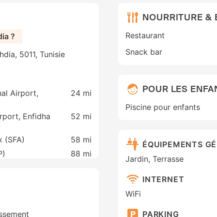
NOURRITURE &
Restaurant
ia ?
Snack bar
dia, 5011, Tunisie
POUR LES ENFA
al Airport,
24 mi
Piscine pour enfants
rport, Enfidha
52 mi
x (SFA)
58 mi
ÉQUIPEMENTS G
P)
88 mi
Jardin, Terrasse
INTERNET
WiFi
issement
PARKING