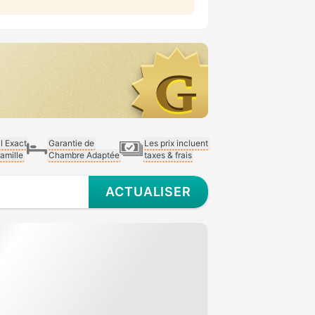
al Exact
Garantie de
Les prix incluent
Famille
Chambre Adaptée
taxes & frais
ACTUALISER