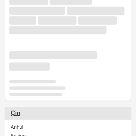
Çin
Anhui
Beijing