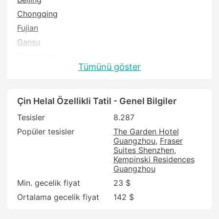
Chongqing
Fujian
Gansu
Guangdong
Tümünü göster
Guangxi
Guizhou
Hainan
Çin Helal Özellikli Tatil - Genel Bilgiler
Hebei
Tesisler
8.287
Heilongjiang
Popüler tesisler
The Garden Hotel
Guangzhou
Fraser
Henan
Suites Shenzhen
Hubei
Kempinski Residences
Guangzhou
Hunan
Min. gecelik fiyat
23 $
Inner Mongolia
Ortalama gecelik fiyat
142 $
Jiangsu
Jiangxi