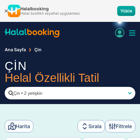
Halalbooking
Yükle
Helal özellikli seyahat uygulaması
Ana Sayfa
Çin
ÇİN
Helal Özellikli Tatil
Çin
•
2 yetişkin
Harita
Sırala
Filtrele