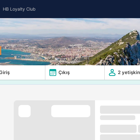
HB Loyalty Club
l
Giriş
Çıkış
2 yetişkin