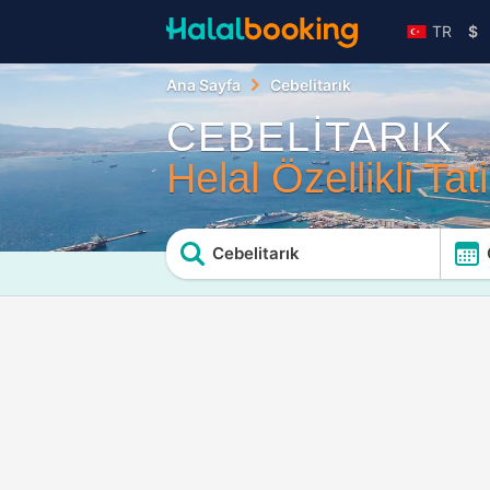
TR
$
Ana Sayfa
Cebelitarık
CEBELİTARIK
Helal Özellikli Tati
Cebelitarık