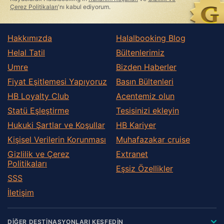
Çerez Politikaları
'nı kabul ediyorum.
Hakkımızda
Halalbooking Blog
Helal Tatil
Bültenlerimiz
Umre
Bizden Haberler
Fiyat Eşitlemesi Yapıyoruz
Basın Bültenleri
HB Loyalty Club
Acentemiz olun
Statü Eşleştirme
Tesisinizi ekleyin
Hukuki Şartlar ve Koşullar
HB Kariyer
Kişisel Verilerin Korunması
Muhafazakar сruise
Gizlilik ve Çerez
Extranet
Politikaları
Eşsiz Özellikler
SSS
İletişim
DİĞER DESTİNASYONLARI KEŞFEDİN