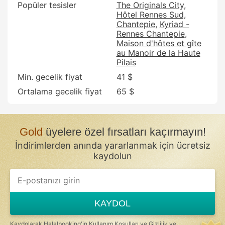
Popüler tesisler
The Originals City,
Hôtel Rennes Sud,
Chantepie
Kyriad -
Rennes Chantepie
Maison d'hôtes et gîte
au Manoir de la Haute
Pilais
Min. gecelik fiyat
41 $
Ortalama gecelik fiyat
65 $
Gold
üyelere özel fırsatları kaçırmayın!
İndirimlerden anında yararlanmak için ücretsiz
kaydolun
KAYDOL
Kaydolarak Halalbooking'in
Kullanım Koşulları
ve
Gizlilik ve