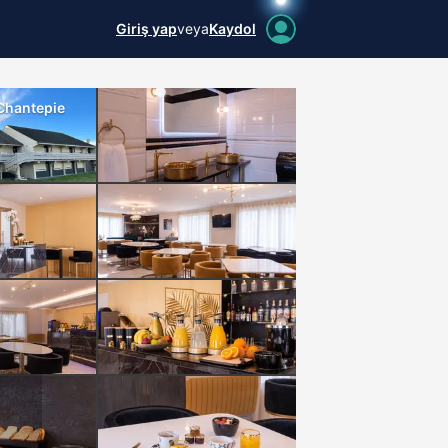
Giriş yap
veya
Kaydol
 Chantepie