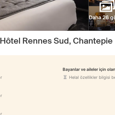
Daha 26 g
, Hôtel Rennes Sud, Chantepie
Bayanlar ve aileler için ola
or
Helal özellikler bilgisi 
or
or