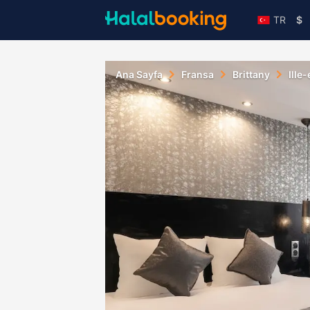
TR
$
Ana Sayfa
Fransa
Brittany
Ille