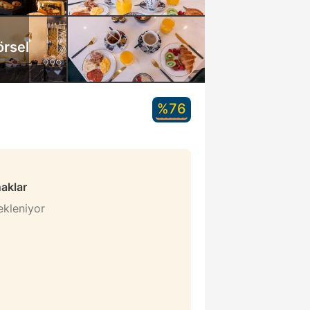
örsel
%76
naklar
bekleniyor