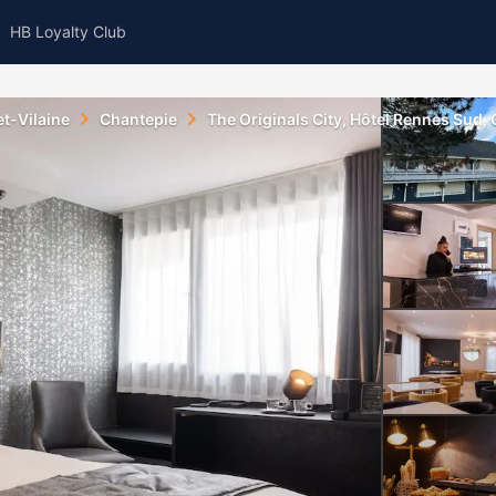
HB Loyalty Club
-et-Vilaine
Chantepie
The Originals City, Hôtel Rennes Sud,