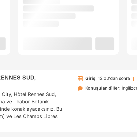
RENNES SUD,
Giriş:
12:00'dan sonra
Konuşulan di̇ller:
İngilizc
 City, Hôtel Rennes Sud,
na ve Thabor Botanik
sinde konaklayacaksınız. Bu
 km) ve Les Champs Libres