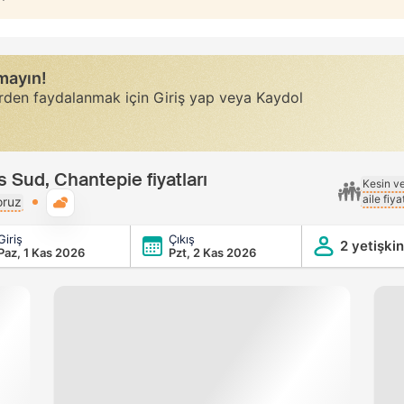
rmayın!
erden faydalanmak için Giriş yap veya Kaydol
 Sud, Chantepie fiyatları
Kesin v
aile fiy
Genel hava durumu
oruz
Giriş
Çıkış
ud, Chantepie
2 yetişkin
Paz, 1 Kas 2026
Pzt, 2 Kas 2026