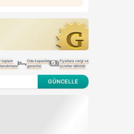
e toplam
Oda kapasite
Fiyatlara vergi ve
atlandırması
garantisi
ücretler dâhildir
GÜNCELLE