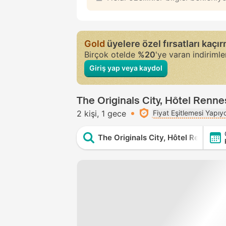
Gold
üyelere özel fırsatları kaçı
Birçok otelde
%20
'ye varan indiriml
Giriş yap veya kaydol
The Originals City, Hôtel Rennes
2 kişi
1 gece
Fiyat Eşitlemesi Yapıy
The Originals City, Hôtel Rennes S