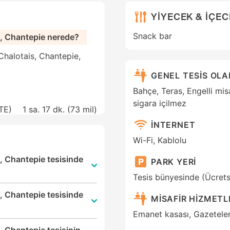
YİYECEK & İÇE
Snack bar
d, Chantepie nerede?
halotais, Chantepie,
GENEL TESİS OL
Bahçe, Teras, Engelli misa
sigara içilmez
TE)
1 sa. 17 dk. (
73 mil
)
İNTERNET
Wi-Fi, Kablolu
, Chantepie tesisinde
PARK YERİ
Tesis bünyesinde (Ücrets
, Chantepie tesisinde
MİSAFİR HİZMETL
Emanet kasası, Gazetele