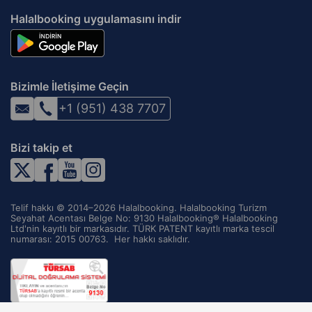
Port Talbot
Halalbooking uygulamasını indir
Porthcawl
Rhayader
Saundersfoot
Bizimle İletişime Geçin
Swansea
+1 (951) 438 7707
Tenby
Tredegar
Bizi takip et
Treorchy
Usk
Whitland
Telif hakkı © 2014–2026 Halalbooking. Halalbooking Turizm
Seyahat Acentası Belge No: 9130 Halalbooking® Halalbooking
Ltd'nin kayıtlı bir markasıdır. TÜRK PATENT kayıtlı marka tescil
numarası: 2015 00763. ‌ Her hakkı saklıdır.