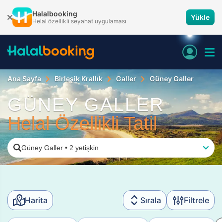
Halalbooking
Yükle
Helal özellikli seyahat uygulaması
Ana Sayfa
Birleşik Krallık
Galler
Güney Galler
GÜNEY GALLER
Helal Özellikli Tatil
Güney Galler
•
2 yetişkin
Harita
Sırala
Filtrele