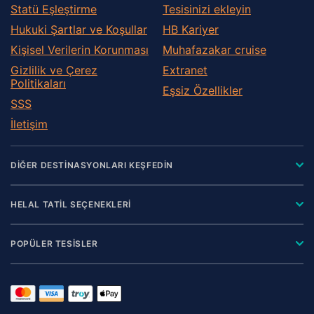
Llanelli
Statü Eşleştirme
Tesisinizi ekleyin
Llangadog
Hukuki Şartlar ve Koşullar
HB Kariyer
Merthyr Tydfil
Kişisel Verilerin Korunması
Muhafazakar сruise
Milford Haven
Gizlilik ve Çerez
Extranet
Monmouth
Politikaları
Eşsiz Özellikler
Narberth
SSS
Neath
İletişim
Newcastle Emlyn
Newport
DİĞER DESTİNASYONLARI KEŞFEDİN
Pembroke
Pembroke Dock
HELAL TATİL SEÇENEKLERİ
Penarth
POPÜLER TESİSLER
Pencader
Pontyclun
Pontypool
Pontypridd