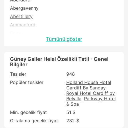
Abergavenny
Abertillery
Ammanford
Barry
Tümünü göster
Blackwood
Brecon
Bridgend
Güney Galler Helal Özellikli Tatil - Genel
Bilgiler
Builth Wells
Tesisler
948
Burry Port
Popüler tesisler
Holland House Hotel
Caerphilly
Cardiff By Sunday
Cardiff
Royal Hotel Cardiff by
Belvilla
Parkway Hotel
Cardigan
& Spa
Carmarthen
Min. gecelik fiyat
51 $
Chepstow
Ortalama gecelik fiyat
232 $
Clarbeston Road