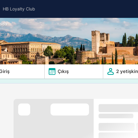
HB Loyalty Club
ada
l
Giriş
Çıkış
2 yetişkin