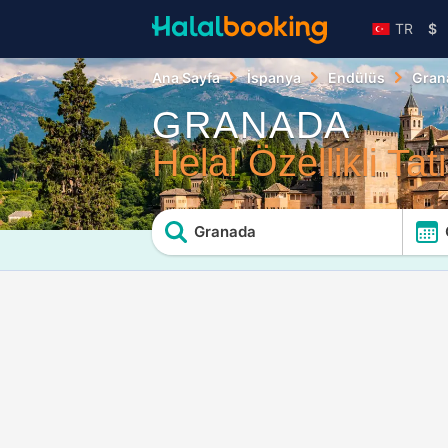
TR
$
Ana Sayfa
İspanya
Endülüs
Gran
GRANADA
Helal Özellikli Tati
Granada