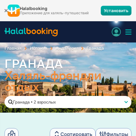
Halalbooking
Установить
Приложение для халяль-путешествий
Главная
Испания
Андалусия
Гранада
ГРАНАДА
Халяль-френдли
отдых
Гранада
•
2 взрослых
Сортировать
Фильтры