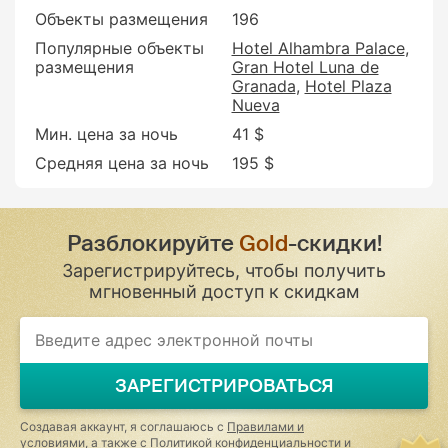
Объекты размещения
196
Популярные объекты
Hotel Alhambra Palace
размещения
Gran Hotel Luna de
Granada
Hotel Plaza
Nueva
Мин. цена за ночь
41 $
Средняя цена за ночь
195 $
Разблокируйте
Gold
-скидки!
Зарегистрируйтесь, чтобы получить
мгновенный доступ к скидкам
If
you
are
a
ЗАРЕГИСТРИРОВАТЬСЯ
human,
ignore
this
Создавая аккаунт, я соглашаюсь с
Правилами и
field
условиями
, а также с
Политикой конфиденциальности и