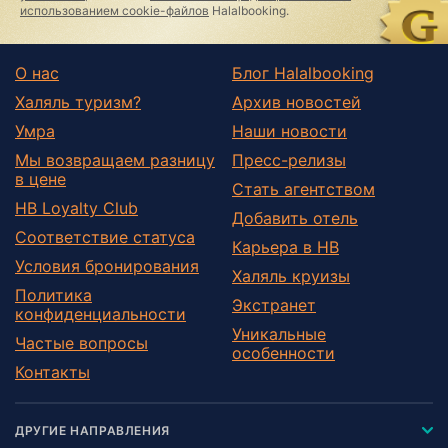
использованием cookie-файлов
Halalbooking.
О нас
Блог Halalbooking
Халяль туризм?
Архив новостей
Умра
Наши новости
Мы возвращаем разницу
Пресс-релизы
в цене
Стать агентством
HB Loyalty Club
Добавить отель
Соответствие статуса
Карьера в HB
Условия бронирования
Халяль круизы
Политика
Экстранет
конфиденциальности
Уникальные
Частые вопросы
особенности
Контакты
ДРУГИЕ НАПРАВЛЕНИЯ