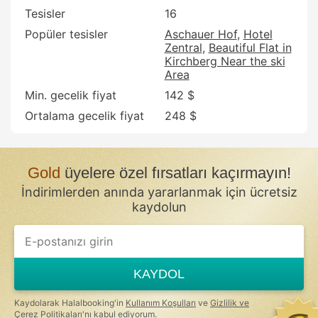
Tesisler
16
Popüler tesisler
Aschauer Hof
Hotel
Zentral
Beautiful Flat in
Kirchberg Near the ski
Area
Min. gecelik fiyat
142 $
Ortalama gecelik fiyat
248 $
Gold
üyelere özel fırsatları kaçırmayın!
İndirimlerden anında yararlanmak için ücretsiz
kaydolun
KAYDOL
Kaydolarak Halalbooking'in
Kullanım Koşulları
ve
Gizlilik ve
Çerez Politikaları
'nı kabul ediyorum.