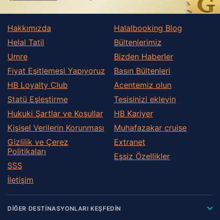
Hakkımızda
Halalbooking Blog
Helal Tatil
Bültenlerimiz
Umre
Bizden Haberler
Fiyat Eşitlemesi Yapıyoruz
Basın Bültenleri
HB Loyalty Club
Acentemiz olun
Statü Eşleştirme
Tesisinizi ekleyin
Hukuki Şartlar ve Koşullar
HB Kariyer
Kişisel Verilerin Korunması
Muhafazakar сruise
Gizlilik ve Çerez
Extranet
Politikaları
Eşsiz Özellikler
SSS
İletişim
DİĞER DESTİNASYONLARI KEŞFEDİN