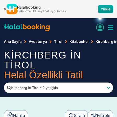
Halalbooking
Yükle
Helal özellikli seyahat uygulaması
Ana Sayfa
Avusturya
Tirol
Kitzbuehel
Kirchberg in
KİRCHBERG İN
TİROL
Helal Özellikli Tatil
Kirchberg in Tirol
•
2 yetişkin
Harita
Sırala
Filtrele