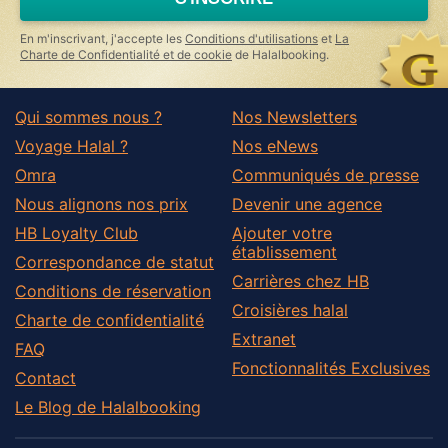
human,
ignore
this
En m'inscrivant, j'accepte les
Conditions d'utilisations
et
La
field
Charte de Confidentialité et de cookie
de Halalbooking.
Qui sommes nous ?
Nos Newsletters
Voyage Halal ?
Nos eNews
Omra
Communiqués de presse
Nous alignons nos prix
Devenir une agence
HB Loyalty Club
Ajouter votre
établissement
Correspondance de statut
Carrières chez HB
Conditions de réservation
Croisières halal
Charte de confidentialité
Extranet
FAQ
Fonctionnalités Exclusives
Contact
Le Blog de Halalbooking