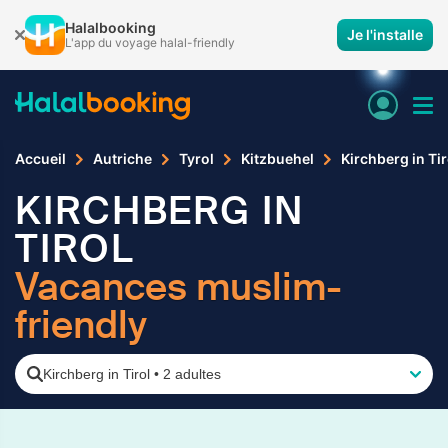
Halalbooking
Je l'installe
L'app du voyage halal-friendly
Accueil
Autriche
Tyrol
Kitzbuehel
Kirchberg in Tir
KIRCHBERG IN
TIROL
Vacances muslim-
friendly
Kirchberg in Tirol
•
2 adultes