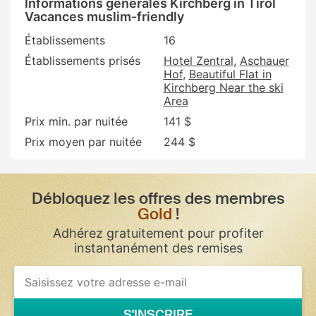
Informations générales Kirchberg in Tirol
Vacances muslim-friendly
Établissements
16
Établissements prisés
Hotel Zentral
Aschauer
Hof
Beautiful Flat in
Kirchberg Near the ski
Area
Prix min. par nuitée
141 $
Prix moyen par nuitée
244 $
Débloquez les offres des membres
Gold
!
Adhérez gratuitement pour profiter
instantanément des remises
If
you
are
a
S'INSCRIRE