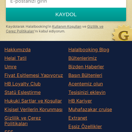
you
are
a
KAYDOL
human,
ignore
this
Kaydolarak Halalbooking'in
Kullanım Koşulları
ve
Gizlilik ve
field
Çerez Politikaları
'nı kabul ediyorum.
Hakkımızda
Halalbooking Blog
Helal Tatil
Bültenlerimiz
Umre
Bizden Haberler
Fiyat Eşitlemesi Yapıyoruz
Basın Bültenleri
HB Loyalty Club
Acentemiz olun
Statü Eşleştirme
Tesisinizi ekleyin
Hukuki Şartlar ve Koşullar
HB Kariyer
Kişisel Verilerin Korunması
Muhafazakar сruise
Gizlilik ve Çerez
Extranet
Politikaları
Eşsiz Özellikler
SSS