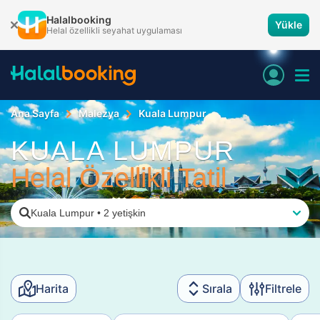
Halalbooking
Yükle
Helal özellikli seyahat uygulaması
Ana Sayfa
Malezya
Kuala Lumpur
KUALA LUMPUR
Helal Özellikli Tatil
Kuala Lumpur
•
2 yetişkin
Harita
Sırala
Filtrele