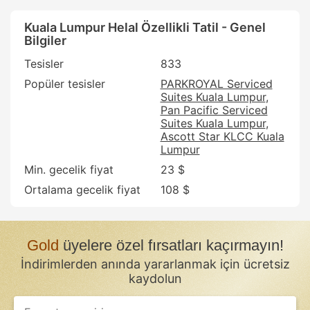
Kuala Lumpur Helal Özellikli Tatil - Genel
Bilgiler
Tesisler
833
Popüler tesisler
PARKROYAL Serviced
Suites Kuala Lumpur
Pan Pacific Serviced
Suites Kuala Lumpur
Ascott Star KLCC Kuala
Lumpur
Min. gecelik fiyat
23 $
Ortalama gecelik fiyat
108 $
Gold
üyelere özel fırsatları kaçırmayın!
İndirimlerden anında yararlanmak için ücretsiz
kaydolun
If