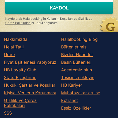
KAYDOL
Kaydolarak Halalbooking'in
Kullanım Koşulları
ve
Gizlilik ve
Çerez Politikaları
'nı kabul ediyorum.
Hakkımızda
Halalbooking Blog
Helal Tatil
Bültenlerimiz
Umre
Bizden Haberler
Fiyat Eşitlemesi Yapıyoruz
Basın Bültenleri
HB Loyalty Club
Acentemiz olun
Statü Eşleştirme
Tesisinizi ekleyin
Hukuki Şartlar ve Koşullar
HB Kariyer
Kişisel Verilerin Korunması
Muhafazakar сruise
Gizlilik ve Çerez
Extranet
Politikaları
Eşsiz Özellikler
SSS