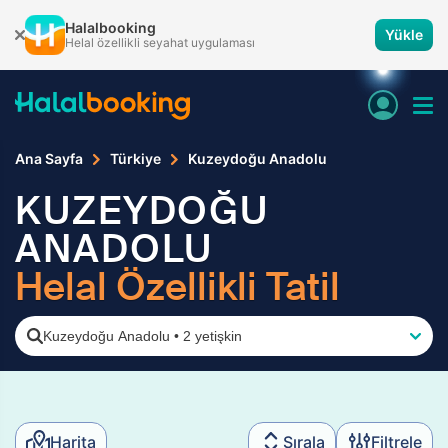
Halalbooking
Yükle
Helal özellikli seyahat uygulaması
Ana Sayfa
Türkiye
Kuzeydoğu Anadolu
KUZEYDOĞU
ANADOLU
Helal Özellikli Tatil
Kuzeydoğu Anadolu
•
2 yetişkin
Harita
Sırala
Filtrele