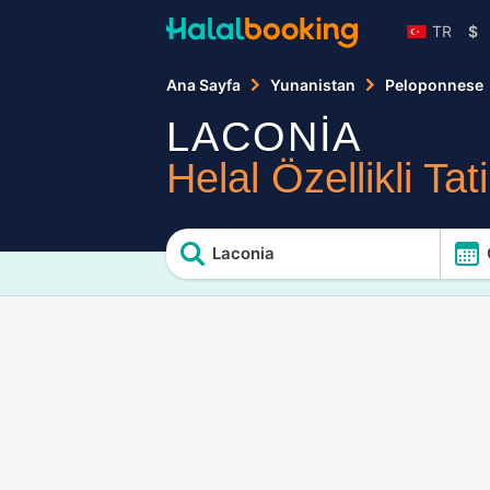
TR
$
Ana Sayfa
Yunanistan
Peloponnese
LACONİA
Helal Özellikli Tati
Laconia