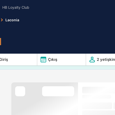
HB Loyalty Club
Laconia
l
Giriş
Çıkış
2 yetişkin