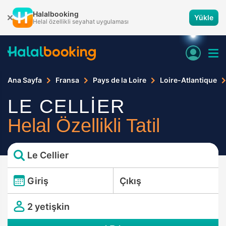
Halalbooking
Yükle
Helal özellikli seyahat uygulaması
Ana Sayfa
Fransa
Pays de la Loire
Loire-Atlantique
LE CELLİER
Helal Özellikli Tatil
Le Cellier
Giriş
Çıkış
2 yetişkin