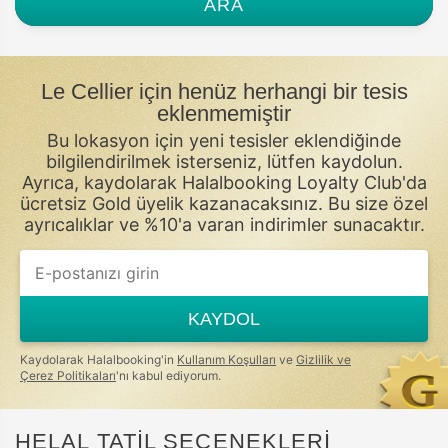
ARA
Le Cellier için henüz herhangi bir tesis
eklenmemiştir
Bu lokasyon için yeni tesisler eklendiğinde
bilgilendirilmek isterseniz, lütfen kaydolun.
Ayrıca, kaydolarak Halalbooking Loyalty Club'da
ücretsiz Gold üyelik kazanacaksınız. Bu size özel
ayrıcalıklar ve %10'a varan indirimler sunacaktır.
KAYDOL
Kaydolarak Halalbooking'in
Kullanım Koşulları
ve
Gizlilik ve
Çerez Politikaları
'nı kabul ediyorum.
HELAL TATİL SEÇENEKLERİ