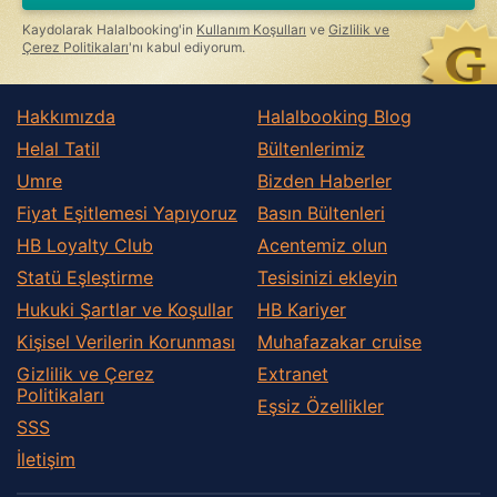
ignore
this
Kaydolarak Halalbooking'in
Kullanım Koşulları
ve
Gizlilik ve
field
Çerez Politikaları
'nı kabul ediyorum.
Hakkımızda
Halalbooking Blog
Helal Tatil
Bültenlerimiz
Umre
Bizden Haberler
Fiyat Eşitlemesi Yapıyoruz
Basın Bültenleri
HB Loyalty Club
Acentemiz olun
Statü Eşleştirme
Tesisinizi ekleyin
Hukuki Şartlar ve Koşullar
HB Kariyer
Kişisel Verilerin Korunması
Muhafazakar сruise
Gizlilik ve Çerez
Extranet
Politikaları
Eşsiz Özellikler
SSS
İletişim