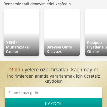
Benzersiz tatil deneyimlerini keşfedin
YENİ -
Rakipsiz
Muhafazakar
Bireysel Umre
Fiyatlarla 
Cruise
Kılavuzu
Oteller
Gold
üyelere özel fırsatları kaçırmayın!
İndirimlerden anında yararlanmak için ücretsiz
kaydolun
If
you
are
a
KAYDOL
human,