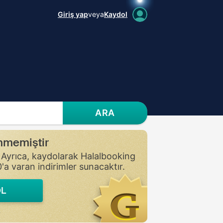
Giriş yap
veya
Kaydol
ARA
enmemiştir
n. Ayrıca, kaydolarak Halalbooking
'a varan indirimler sunacaktır.
L
.