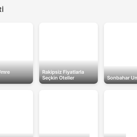
İ
Umre
Rakipsiz Fiyatlarla
Seçkin Oteller
Sonbahar Um