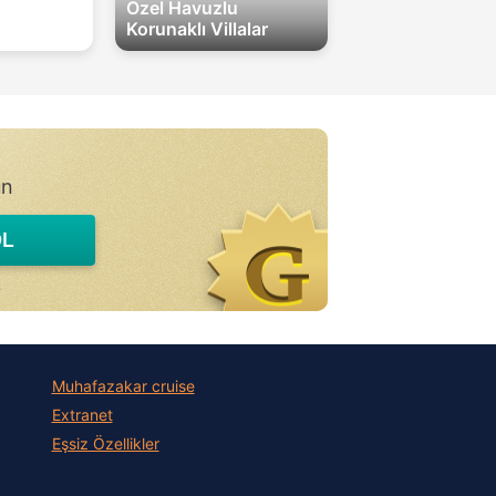
Özel Havuzlu
Korunaklı Villalar
un
L
.
Muhafazakar сruise
Extranet
Eşsiz Özellikler