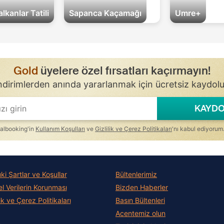
lkanlar Tatili
Sapanca Kaçamağı
Umre+
Gold
üyelere özel fırsatları kaçırmayın!
ndirimlerden anında yararlanmak için ücretsiz kaydol
KAYDO
albooking'in
Kullanım Koşulları
ve
Gizlilik ve Çerez Politikaları
'nı kabul ediyorum
i Şartlar ve Koşullar
Bültenlerimiz
el Verilerin Korunması
Bizden Haberler
lik ve Çerez Politikaları
Basın Bültenleri
Acentemiz olun