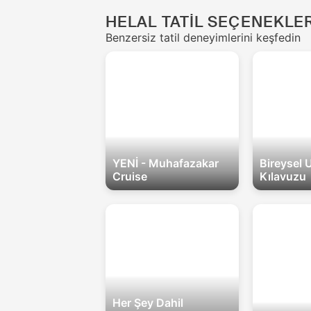
this
HELAL TATİL SEÇENEKLER
field
Benzersiz tatil deneyimlerini keşfedin
YENİ - Muhafazakar
Bireysel 
Cruise
Kılavuzu
Her Şey Dahil