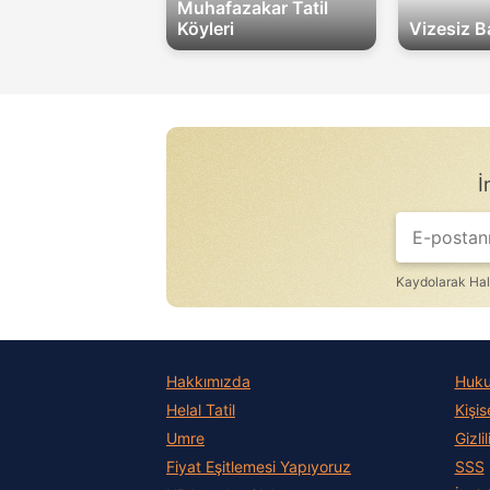
Muhafazakar Tatil
Köyleri
Vizesiz Ba
İ
Kaydolarak Hal
Hakkımızda
Hukuk
Helal Tatil
Kişis
Umre
Gizli
Fiyat Eşitlemesi Yapıyoruz
SSS