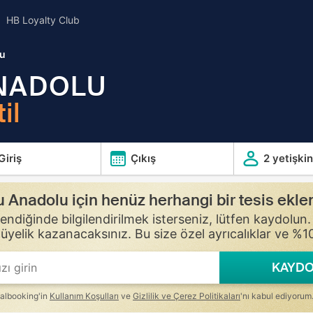
HB Loyalty Club
lu
NADOLU
il
Giriş
Çıkış
2 yetişkin
 Anadolu için henüz herhangi bir tesis ekl
lendiğinde bilgilendirilmek isterseniz, lütfen kaydolu
üyelik kazanacaksınız. Bu size özel ayrıcalıklar ve %10
KAYDO
albooking'in
Kullanım Koşulları
ve
Gizlilik ve Çerez Politikaları
'nı kabul ediyorum