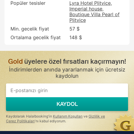
Popüler tesisler
Lyra Hotel Plitvice
Imperial house
Boutique Villa Pearl of
Plitvice
Min. gecelik fiyat
57 $
Ortalama gecelik fiyat
148 $
Gold
üyelere özel fırsatları kaçırmayın!
İndirimlerden anında yararlanmak için ücretsiz
kaydolun
KAYDOL
Kaydolarak Halalbooking'in
Kullanım Koşulları
ve
Gizlilik ve
Çerez Politikaları
'nı kabul ediyorum.