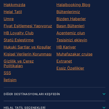
Hakkımızda
Halalbooking Blog
Helal Tatil
Bültenlerimiz
Umre
Bizden Haberler
Fiyat Eşitlemesi Yapıyoruz
Basın Bültenleri
HB Loyalty Club
Acentemiz olun
Statü Eşleştirme
Tesisinizi ekleyin
Hukuki Şartlar ve Koşullar
HB Kariyer
Kişisel Verilerin Korunması
Muhafazakar сruise
Gizlilik ve Çerez
Extranet
Politikaları
Eşsiz Özellikler
SSS
İletişim
DİĞER DESTİNASYONLARI KEŞFEDİN
HELAL TATİL SEÇENEKLERİ