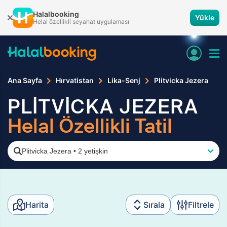
Halalbooking
Yükle
Helal özellikli seyahat uygulaması
Ana Sayfa
Hırvatistan
Lika-Senj
Plitvicka Jezera
PLİTVİCKA JEZERA
Helal Özellikli Tatil
Plitvicka Jezera
•
2 yetişkin
Harita
Sırala
Filtrele