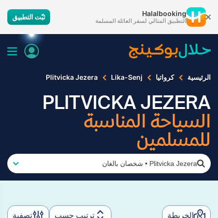
Halalbooking
ثبّت التطبيق
التطبيق المثالي لسفر العائلة المسلمة
الرئيسية
كرواتيا
Lika-Senj
Plitvicka Jezera
PLITVICKA JEZERA
السياحة المناسبة
للمسلمين
Plitvicka Jezera
•
شخصان بالغان
الخريطة
ترتيب حسب
تصفية