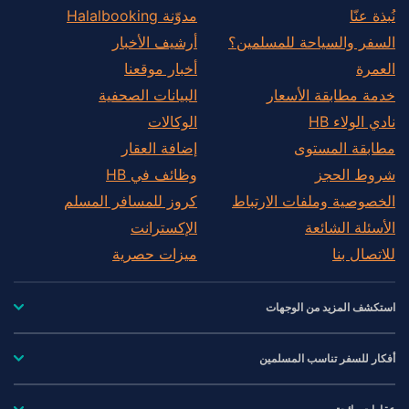
نُبذة عنّا
مدوّنة Halalbooking
السفر والسياحة للمسلمين؟
أرشيف الأخبار
العمرة
أخبار موقعنا
خدمة مطابقة الأسعار
البيانات الصحفية
نادي الولاء HB
الوكالات
مطابقة المستوى
إضافة العقار
شروط الحجز
وظائف في HB
الخصوصية وملفات الارتباط
كروز للمسافر المسلم
الأسئلة الشائعة
الإكسترانت
للاتصال بنا
ميزات حصرية
استكشف المزيد من الوجهات
أفكار للسفر تناسب المسلمين