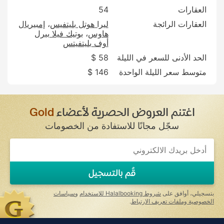
العقارات
54
العقارات الرائجة
ليرا هوتل بليتفيس
إمبيريال
هاوس
بوتيك فيلا بيرل
أوف بليتفيتس
الحد الأدنى للسعر في الليلة
58 $
متوسط سعر الليلة الواحدة
146 $
اغتنم العروض الحصرية لأعضاء
Gold
سجّل مجانًا للاستفادة من الخصومات
قُم بالتسجيل
بتسجيلي، أوافق على
شروط Halalbooking للاستخدام
و
سياسات
الخصوصية وملفات تعريف الارتباط
.