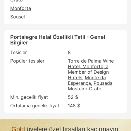
Monforte
Sousel
Portalegre Helal Özellikli Tatil - Genel
Bilgiler
Tesisler
8
Popüler tesisler
Torre de Palma Wine
Hotel, Monforte, a
Member of Design
Hotels
Monte da
Esperança
Pousada
Mosteiro Crato
Min. gecelik fiyat
52 $
Ortalama gecelik fiyat
148 $
Gold
üyelere özel fırsatları kaçırmayın!