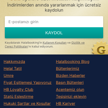
İndirimlerden anında yararlanmak için ücretsiz
kaydolun
KAYDOL
Kaydolarak Halalbooking'in
Kullanım Koşulları
ve
Gizlilik ve
Çerez Politikaları
'nı kabul ediyorum.
Hakkımızda
Halalbooking Blog
Helal Tatil
Bültenlerimiz
Umre
Bizden Haberler
Fiyat Eşitlemesi Yapıyoruz
Basın Bültenleri
HB Loyalty Club
Acentemiz olun
Statü Eşleştirme
Tesisinizi ekleyin
Hukuki Şartlar ve Koşullar
HB Kariyer