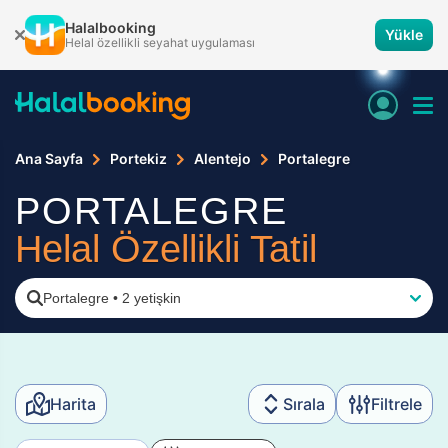
Halalbooking
Yükle
Helal özellikli seyahat uygulaması
Ana Sayfa
Portekiz
Alentejo
Portalegre
PORTALEGRE
Helal Özellikli Tatil
Portalegre
•
2 yetişkin
Harita
Sırala
Filtrele