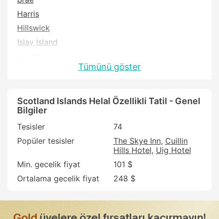
Harris
Hillswick
Islay Island
Isle of Iona
Tümünü göster
Isle of Mull
Kirkwall
Lerwick
Scotland Islands Helal Özellikli Tatil - Genel
Bilgiler
Orphir
Tesisler
74
Portree
Popüler tesisler
The Skye Inn
Cuillin
Scalloway
Hills Hotel
Uig Hotel
Stromness
Min. gecelik fiyat
101 $
Tiree Island
Ortalama gecelik fiyat
248 $
Gold
üyelere özel fırsatları kaçırmayın!