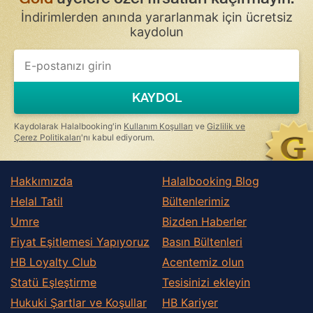
İndirimlerden anında yararlanmak için ücretsiz
kaydolun
If
you
are
a
KAYDOL
human,
ignore
this
Kaydolarak Halalbooking'in
Kullanım Koşulları
ve
Gizlilik ve
field
Çerez Politikaları
'nı kabul ediyorum.
Hakkımızda
Halalbooking Blog
Helal Tatil
Bültenlerimiz
Umre
Bizden Haberler
Fiyat Eşitlemesi Yapıyoruz
Basın Bültenleri
HB Loyalty Club
Acentemiz olun
Statü Eşleştirme
Tesisinizi ekleyin
Hukuki Şartlar ve Koşullar
HB Kariyer