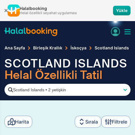
Halalbooking
Yükle
Helal özellikli seyahat uygulaması
Ana Sayfa
Birleşik Krallık
İskoçya
Scotland Islands
SCOTLAND ISLANDS
Helal Özellikli Tatil
Scotland Islands
•
2 yetişkin
Harita
Sırala
Filtrele