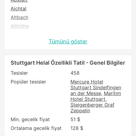
Aichtal
Altbach
Althütte
Asperg
Tümünü göster
Backnang
Bad Boll
Bad Ditzenbach
Stuttgart Helal Özellikli Tatil - Genel Bilgiler
Bad Friedrichshall
Tesisler
458
Bad Mergentheim
Popüler tesisler
Mercure Hotel
Stuttgart Sindelfingen
Bad Rappenau
an der Messe
Maritim
Bad Ueberkingen
Hotel Stuttgart
Steigenberger Graf
Bad Wimpfen
Zeppelin
Bietigheim
Min. gecelik fiyat
51 $
Bietigheim-Bissingen
Ortalama gecelik fiyat
128 $
Boeblingen