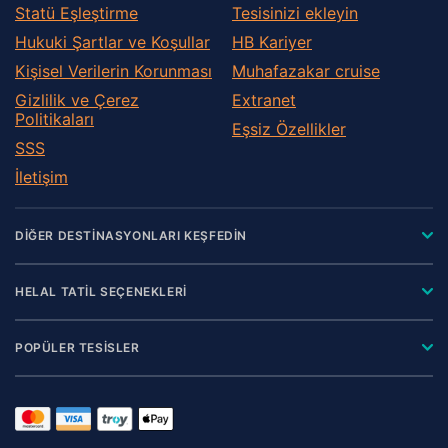
Fichtenau
Statü Eşleştirme
Tesisinizi ekleyin
Filderstadt
Hukuki Şartlar ve Koşullar
HB Kariyer
Forchtenberg
Kişisel Verilerin Korunması
Muhafazakar сruise
Freiberg am Neckar
Gizlilik ve Çerez
Extranet
Gaeufelden
Politikaları
Eşsiz Özellikler
Geislingen an der Steige
SSS
Gerlingen
İletişim
Giengen an der Brenz
Goeppingen
DİĞER DESTİNASYONLARI KEŞFEDİN
Grossbettlingen
Grossbottwar
HELAL TATİL SEÇENEKLERİ
Heidenheim an der Brenz
POPÜLER TESİSLER
Heilbronn
Herrenberg
Huettlingen
Igersheim