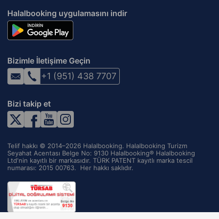
Ilshofen
Halalbooking uygulamasını indir
Ittlingen
Jettingen
Kernen
Bizimle İletişime Geçin
Kirchberg an der Jagst
+1 (951) 438 7707
Kirchheim am Ries
Kirchheim unter Teck
Bizi takip et
Kongen
Korntal-Munchigan
Kornwestheim
Telif hakkı © 2014–2026 Halalbooking. Halalbooking Turizm
Künzelsau
Seyahat Acentası Belge No: 9130 Halalbooking® Halalbooking
Ltd'nin kayıtlı bir markasıdır. TÜRK PATENT kayıtlı marka tescil
Kupferzell
numarası: 2015 00763. ‌ Her hakkı saklıdır.
Laucheim
Lauda
Lauffen am Neckar