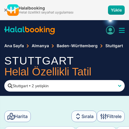
Halalbooking
Yükle
Helal özellikli seyahat uygulaması
Ana Sayfa
Almanya
Baden-Württemberg
Stuttgart
STUTTGART
Helal Özellikli Tatil
Stuttgart
•
2 yetişkin
Harita
Sırala
Filtrele