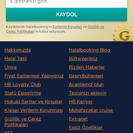
KAYDOL
Kaydolarak Halalbooking'in
Kullanım Koşulları
ve
Gizlilik ve
Çerez Politikaları
'nı kabul ediyorum.
Hakkımızda
Halalbooking Blog
Helal Tatil
Bültenlerimiz
Umre
Bizden Haberler
Fiyat Eşitlemesi Yapıyoruz
Basın Bültenleri
HB Loyalty Club
Acentemiz olun
Statü Eşleştirme
Tesisinizi ekleyin
Hukuki Şartlar ve Koşullar
HB Kariyer
Kişisel Verilerin Korunması
Muhafazakar сruise
Gizlilik ve Çerez
Extranet
Politikaları
Eşsiz Özellikler
SSS