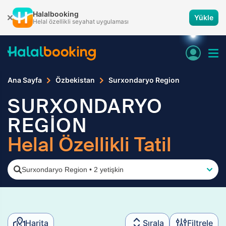
Halalbooking
Yükle
Helal özellikli seyahat uygulaması
Ana Sayfa
Özbekistan
Surxondaryo Region
SURXONDARYO
REGİON
Helal Özellikli Tatil
Surxondaryo Region
•
2 yetişkin
Harita
Sırala
Filtrele