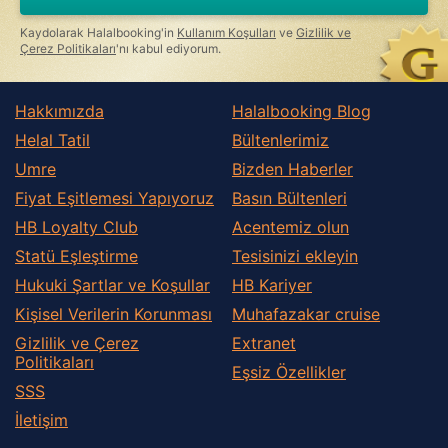
ignore
this
Kaydolarak Halalbooking'in
Kullanım Koşulları
ve
Gizlilik ve
field
Çerez Politikaları
'nı kabul ediyorum.
Hakkımızda
Halalbooking Blog
Helal Tatil
Bültenlerimiz
Umre
Bizden Haberler
Fiyat Eşitlemesi Yapıyoruz
Basın Bültenleri
HB Loyalty Club
Acentemiz olun
Statü Eşleştirme
Tesisinizi ekleyin
Hukuki Şartlar ve Koşullar
HB Kariyer
Kişisel Verilerin Korunması
Muhafazakar сruise
Gizlilik ve Çerez
Extranet
Politikaları
Eşsiz Özellikler
SSS
İletişim