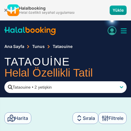
Halalbooking
Yükle
Helal özellikli seyahat uygulaması
Ana Sayfa
Tunus
Tataouine
TATAOUİNE
Helal Özellikli Tatil
Tataouine
•
2 yetişkin
Harita
Sırala
Filtrele