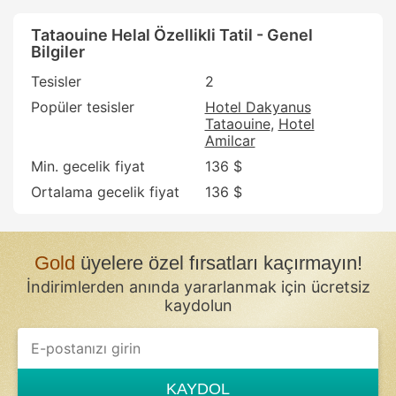
Tataouine Helal Özellikli Tatil - Genel
Bilgiler
Tesisler
2
Popüler tesisler
Hotel Dakyanus
Tataouine
Hotel
Amilcar
Min. gecelik fiyat
136 $
Ortalama gecelik fiyat
136 $
Gold
üyelere özel fırsatları kaçırmayın!
İndirimlerden anında yararlanmak için ücretsiz
kaydolun
If
you
are
a
KAYDOL
human,