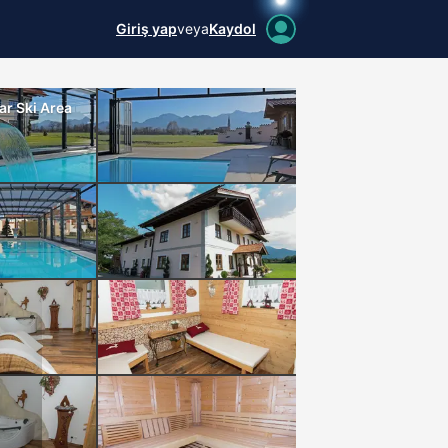
Giriş yap
veya
Kaydol
ar Ski Area