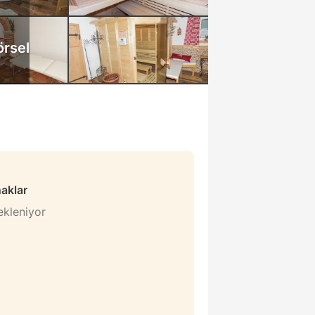
örsel
naklar
bekleniyor