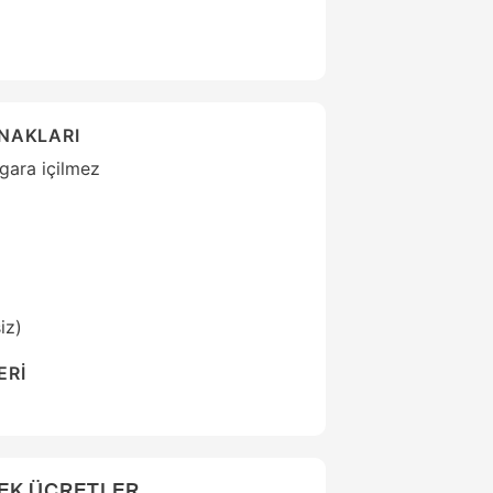
ANAKLARI
igara içilmez
iz)
ERİ
EK ÜCRETLER