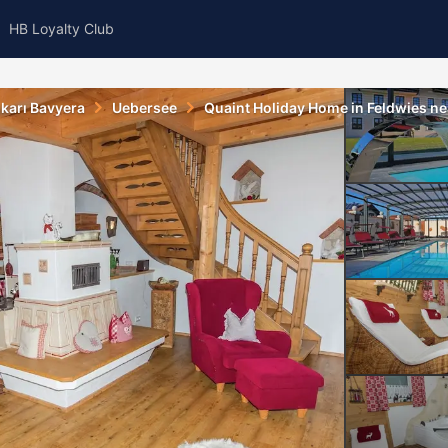
HB Loyalty Club
karı Bavyera
Uebersee
Quaint Holiday Home in Feldwies ne