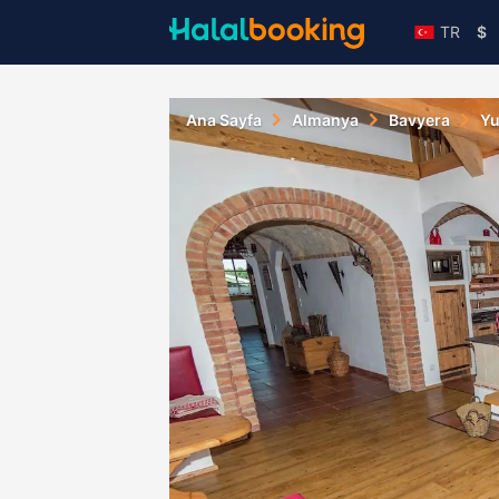
TR
$
Ana Sayfa
Almanya
Bavyera
Yu