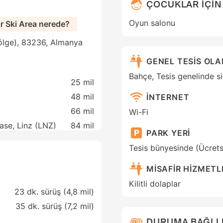
ÇOCUKLAR İÇİN
Oyun salonu
r Ski Area nerede?
bölge), 83236, Almanya
GENEL TESİS OL
Bahçe, Tesis genelinde s
25 mil
48 mil
İNTERNET
66 mil
Wi-Fi
ase, Linz (LNZ)
84 mil
PARK YERİ
Tesis bünyesinde (Ücrets
MİSAFİR HİZMETL
Kilitli dolaplar
23 dk. sürüş (4,8 mil)
35 dk. sürüş (7,2 mil)
DURUMA BAĞLI 