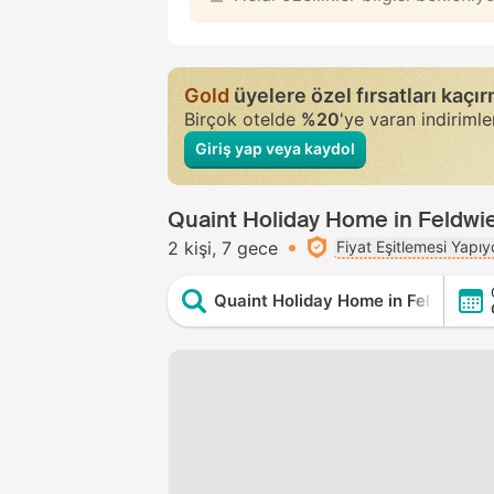
Gold
üyelere özel fırsatları kaçı
Birçok otelde
%20
'ye varan indiriml
Giriş yap veya kaydol
Quaint Holiday Home in Feldwies
2 kişi
7 gece
Fiyat Eşitlemesi Yapıy
Quaint Holiday Home in Feldwies n