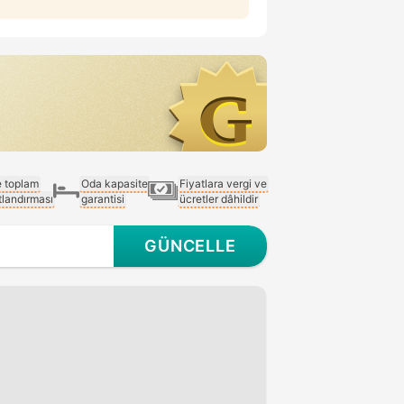
e toplam
Oda kapasite
Fiyatlara vergi ve
atlandırması
garantisi
ücretler dâhildir
GÜNCELLE