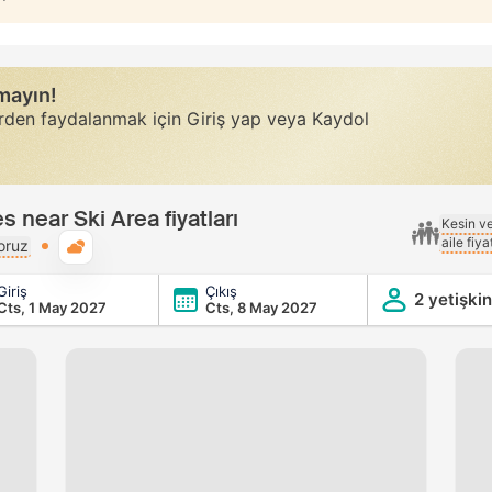
rmayın!
erden faydalanmak için Giriş yap veya Kaydol
 near Ski Area fiyatları
Kesin v
aile fiy
Genel hava durumu
oruz
Giriş
Çıkış
ear Ski Area
2 yetişkin
Cts, 1 May 2027
Cts, 8 May 2027