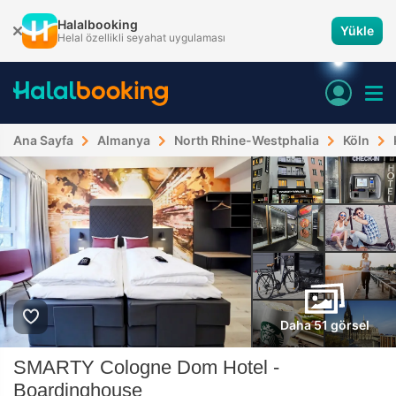
Halalbooking
Yükle
Helal özellikli seyahat uygulaması
Ana Sayfa
Almanya
North Rhine-Westphalia
Köln
Daha 51 görsel
SMARTY Cologne Dom Hotel -
Boardinghouse