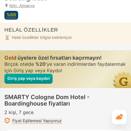
Köln, Almanya
%66
HELAL ÖZELLİKLER
Helal özellikler bilgisi bekleniyor
Gold
üyelere özel fırsatları kaçırmayın!
Birçok otelde
%20
'ye varan indirimlerden faydalanmak
için Giriş yap veya Kaydol
Giriş yap veya kaydol
SMARTY Cologne Dom Hotel -
Boardinghouse fiyatları
2 kişi
7 gece
G
Fiyat Eşitlemesi Yapıyoruz