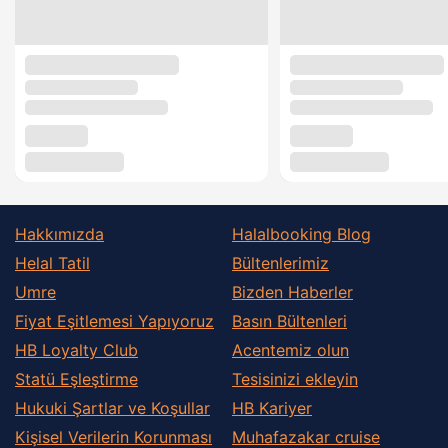
Hakkımızda
Halalbooking Blog
Helal Tatil
Bültenlerimiz
Umre
Bizden Haberler
Fiyat Eşitlemesi Yapıyoruz
Basın Bültenleri
HB Loyalty Club
Acentemiz olun
Statü Eşleştirme
Tesisinizi ekleyin
Hukuki Şartlar ve Koşullar
HB Kariyer
Kişisel Verilerin Korunması
Muhafazakar сruise