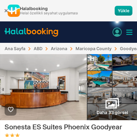
Halalbooking
Yükle
Helal özellikli seyahat uygulaması
Ana Sayfa
ABD
Arizona
Maricopa County
Goodye
Daha 33 görsel
Sonesta ES Suites Phoenix Goodyear