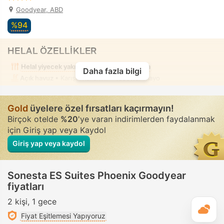
Goodyear, ABD
%94
HELAL ÖZELLİKLER
Helal yiyecek yakınlarda
Alkolsüz oda
Daha fazla bilgi
Açık havuz
• Karışık kullanım • Tesettür mayo
Gold
üyelere özel fırsatları kaçırmayın!
Birçok otelde
%20
'ye varan indirimlerden faydalanmak
için Giriş yap veya Kaydol
Giriş yap veya kaydol
Sonesta ES Suites Phoenix Goodyear
fiyatları
2 kişi
1 gece
G
Fiyat Eşitlemesi Yapıyoruz