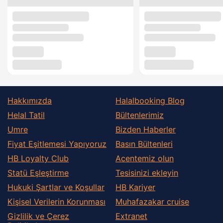
Hakkımızda
Halalbooking Blog
Helal Tatil
Bültenlerimiz
Umre
Bizden Haberler
Fiyat Eşitlemesi Yapıyoruz
Basın Bültenleri
HB Loyalty Club
Acentemiz olun
Statü Eşleştirme
Tesisinizi ekleyin
Hukuki Şartlar ve Koşullar
HB Kariyer
Kişisel Verilerin Korunması
Muhafazakar сruise
Gizlilik ve Çerez
Extranet