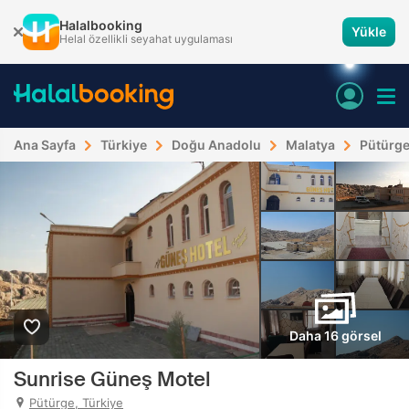
Halalbooking
Yükle
Helal özellikli seyahat uygulaması
Ana Sayfa
Türkiye
Doğu Anadolu
Malatya
Pütürg
Daha 16 görsel
Sunrise Güneş Motel
Pütürge, Türkiye