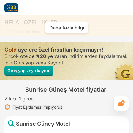
%88
HELAL ÖZELLİKLER
Daha fazla bilgi
Taharet musluklu tuvalet
• Tüm odalarda
Gold
üyelere özel fırsatları kaçırmayın!
Birçok otelde
%20
'ye varan indirimlerden faydalanmak
için Giriş yap veya Kaydol
Giriş yap veya kaydol
Sunrise Güneş Motel fiyatları
2 kişi
1 gece
G
Fiyat Eşitlemesi Yapıyoruz
Sunrise Güneş Motel