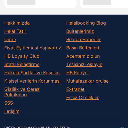
Hakkımızda
Halalbooking Blog
Helal Tatil
Bültenlerimiz
Umre
Bizden Haberler
Fiyat Eşitlemesi Yapıyoruz
Basın Bültenleri
HB Loyalty Club
Acentemiz olun
Statü Eşleştirme
Tesisinizi ekleyin
Hukuki Şartlar ve Koşullar
HB Kariyer
Kişisel Verilerin Korunması
Muhafazakar сruise
Gizlilik ve Çerez
Extranet
Politikaları
Eşsiz Özellikler
SSS
İletişim
DİĞER DESTİNASYONLARI KEŞFEDİN