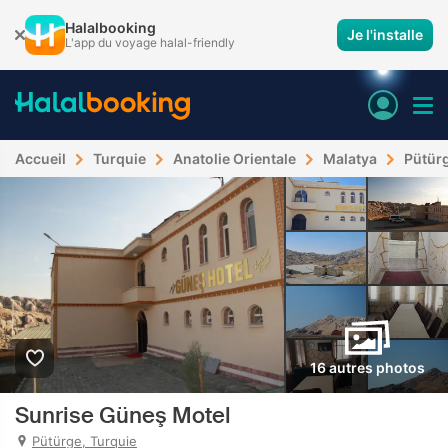
Halalbooking
Je l'installe
L'app du voyage halal-friendly
Accueil
Turquie
Anatolie Orientale
Malatya
Pütür
16 autres photos
Sunrise Güneş Motel
Pütürge, Turquie