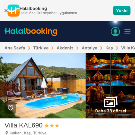
Halalbooking
Yükle
Helal özellikli seyahat uygulaması
Ana Sayfa
Türkiye
Akdeniz
Antalya
Kaş
Villa 
Daha 38 görsel
Villa KAL690
Kalkan, Kaş, Türkiye