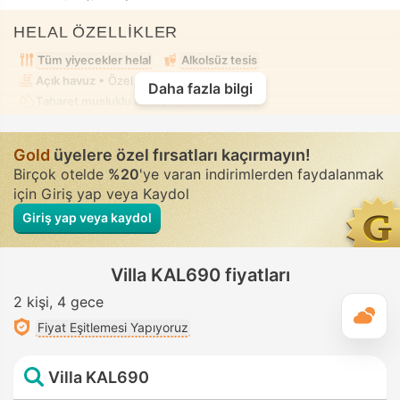
HELAL ÖZELLİKLER
Tüm yiyecekler helal
Alkolsüz tesis
Açık havuz
• Özel • Tamamen korunaklı
Daha fazla bilgi
Taharet musluklu tuvalet
• Tüm villalarda
Gold
üyelere özel fırsatları kaçırmayın!
Birçok otelde
%20
'ye varan indirimlerden faydalanmak
için Giriş yap veya Kaydol
Giriş yap veya kaydol
Villa KAL690 fiyatları
2 kişi
4 gece
G
Fiyat Eşitlemesi Yapıyoruz
Villa KAL690