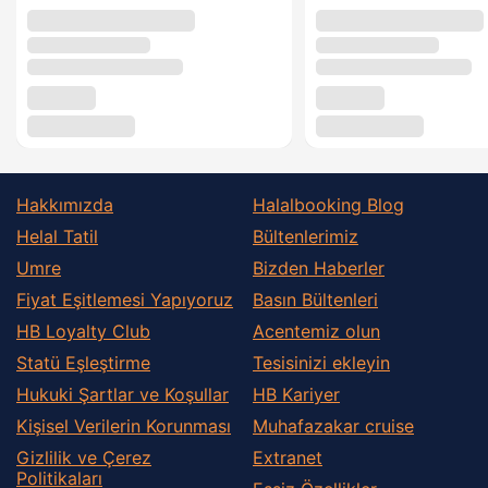
Hakkımızda
Halalbooking Blog
Helal Tatil
Bültenlerimiz
Umre
Bizden Haberler
Fiyat Eşitlemesi Yapıyoruz
Basın Bültenleri
HB Loyalty Club
Acentemiz olun
Statü Eşleştirme
Tesisinizi ekleyin
Hukuki Şartlar ve Koşullar
HB Kariyer
Kişisel Verilerin Korunması
Muhafazakar сruise
Gizlilik ve Çerez
Extranet
Politikaları