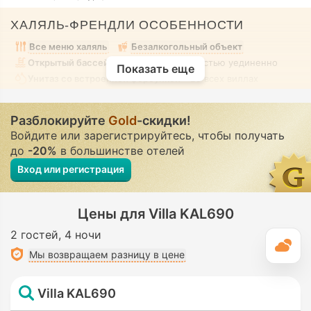
ХАЛЯЛЬ-ФРЕНДЛИ ОСОБЕННОСТИ
Все меню халяль
Безалкогольный объект
Открытый бассейн
• В аренду • Полностью уединенно
Показать еще
Унитаз со встроенной форсункой
• Во всех виллах
Разблокируйте
Gold
-скидки!
Войдите или зарегистрируйтесь, чтобы получать
до
-20%
в большинстве отелей
Вход или регистрация
Цены для Villa KAL690
2 гостей
4 ночи
П
Мы возвращаем разницу в цене
Villa KAL690