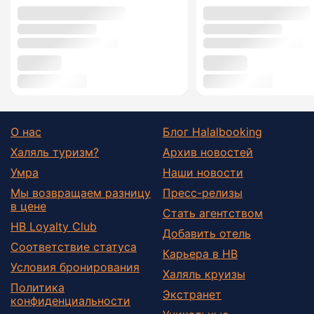
О нас
Блог Halalbooking
Халяль туризм?
Архив новостей
Умра
Наши новости
Мы возвращаем разницу
Пресс-релизы
в цене
Стать агентством
HB Loyalty Club
Добавить отель
Соответствие статуса
Карьера в HB
Условия бронирования
Халяль круизы
Политика
Экстранет
конфиденциальности