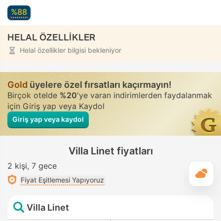
%88
HELAL ÖZELLİKLER
Helal özellikler bilgisi bekleniyor
Gold
üyelere özel fırsatları kaçırmayın!
Birçok otelde
%20
'ye varan indirimlerden faydalanmak
için Giriş yap veya Kaydol
Giriş yap veya kaydol
Villa Linet fiyatları
2 kişi
7 gece
G
Fiyat Eşitlemesi Yapıyoruz
Villa Linet