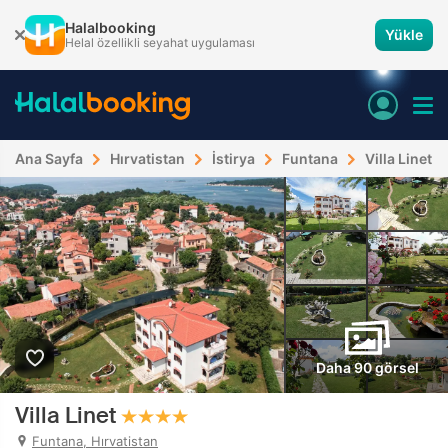
Halalbooking
Yükle
Helal özellikli seyahat uygulaması
Ana Sayfa
Hırvatistan
İstirya
Funtana
Villa Linet
Daha 90 görsel
Villa Linet
Funtana, Hırvatistan