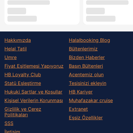
Hakkımızda
Halalbooking Blog
Helal Tatil
Bültenlerimiz
Umre
Bizden Haberler
Fiyat Eşitlemesi Yapıyoruz
Basın Bültenleri
HB Loyalty Club
Acentemiz olun
Statü Eşleştirme
Tesisinizi ekleyin
Hukuki Şartlar ve Koşullar
HB Kariyer
Kişisel Verilerin Korunması
Muhafazakar сruise
Gizlilik ve Çerez
Extranet
Politikaları
Eşsiz Özellikler
SSS
İletişim